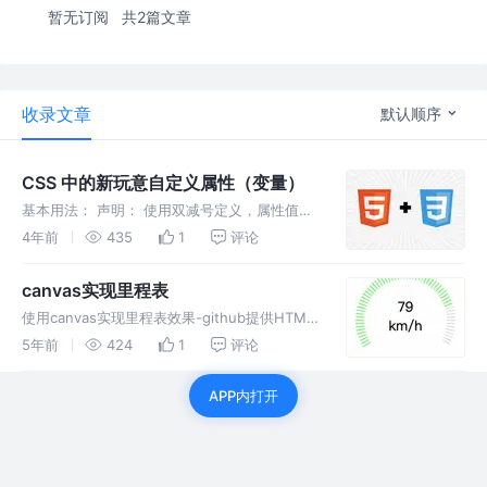
暂无订阅
共2篇文章
收录文章
默认顺序
CSS 中的新玩意自定义属性（变量）
基本用法： 声明： 使用双减号定义，属性值可
以使用任何有效果的css值; 但需要注意以下两
4年前
435
1
评论
点： 但必须定义在规则级内（就是必须定义在
某个样式内部，与scss、less等不同，不能直接
canvas实现里程表
定义在顶部） 自定
使用canvas实现里程表效果-github提供HTML
静态页面、vue2.0示例，主要展示实现原理。
5年前
424
1
评论
APP内打开