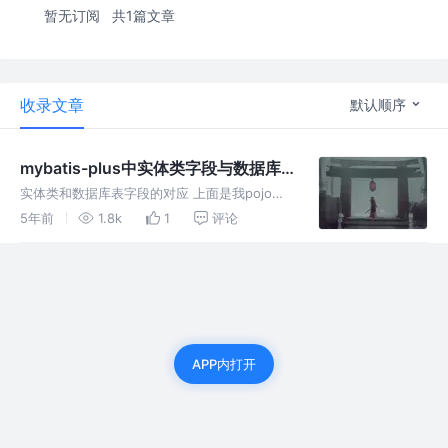
暂无订阅
共1篇文章
收录文章
默认顺序
mybatis-plus中实体类字段与数据库
表的对应 注意点
实体类和数据库表字段的对应 上面是我pojo类
中的两个字段，newLocation这个属性在
5年前
1.8k
1
评论
mybatis-plus自带的CRUD查询中，会自动映射
成 当数据库字段不满足上述默认的规则时，比
如上面po
APP内打开