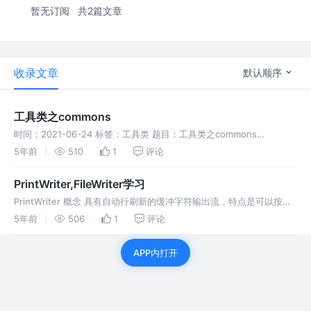
暂无订阅
共2篇文章
收录文章
默认顺序
工具类之commons
时间：2021-06-24 标签：工具类 题目：工具类之commons
Commons 都说这是一个很强大的工具类库，所以肯定有必要学习,主要
5年前
510
1
评论
是总结一些常用的。 StringUtils 字符串工具类
PrintWriter,FileWriter学习
PrintWriter 概念 具有自动行刷新的缓冲字符输出流，特点是可以按行
写出字符串，并且可以自动行刷新。 用法： 例子： 复制文件 例子2：
5年前
506
1
评论
往b.txt里面写入数据，然后复制到c.txt里面去 F
APP内打开