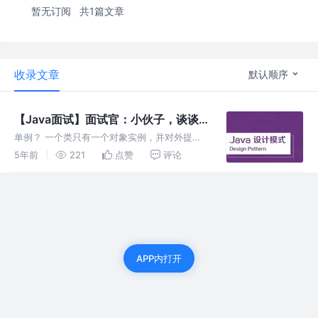
暂无订阅
共1篇文章
收录文章
默认顺序
【Java面试】面试官：小伙子，谈谈
单例模式
单例？ 一个类只有一个对象实例，并对外提供
一个获取实例的方法。一句话就能概括单例这个
5年前
221
点赞
评论
设计模式，真的只有这么简单吗？ 单例模式分
为两种方案，饿汉式和懒汉式
APP内打开