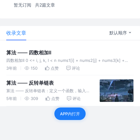
暂无订阅
共2篇文章
收录文章
默认顺序
算法 —— 四数相加II
四数相加II 0 <= i, j, k, l < n nums1[i] + nums2[j] + nums3[k] +
nums4[l] == 0 解题思路：
3年前
150
点赞
评论
算法 —— 反转单链表
算法 —— 反转单链表：定义一个函数，输入一
个链表的头节点，反转该链表并输出反转后链表
5年前
309
点赞
评论
的头节点 代码
APP内打开