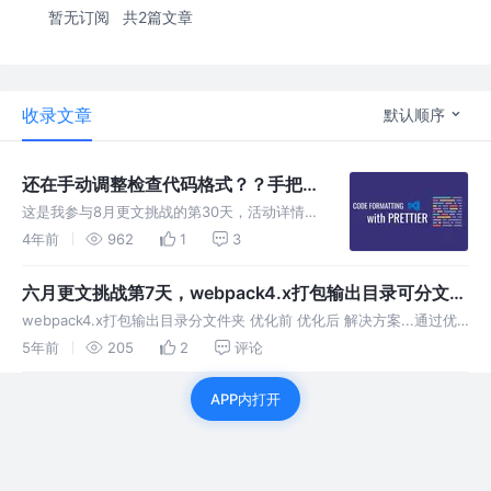
暂无订阅
共2篇文章
收录文章
默认顺序
还在手动调整检查代码格式？？手把手
教你eslint+prettier自动验证代码风
这是我参与8月更文挑战的第30天，活动详情查
格、保存格式化代码
看：8月更文挑战 前言 正式安装前，先介绍下
4年前
962
1
3
我项目的环境：vue2.5.2 +
webpack3.6.0（如果你是 react项目的话需要
六月更文挑战第7天，webpack4.x打包输出目录可分文件
安装其它包噢，我没
夹！
webpack4.x打包输出目录分文件夹 优化前 优化后 解决方案...通过优
化前后对比，明显发现优化后的输出结构更加清晰；并且当我更新一个
5年前
205
2
评论
应用时，可以只发送对应的打包文件夹以及入口文件
APP内打开