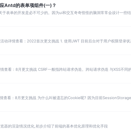
应Antd的表单项组件(一)？
中，关于表单的开发是必不可少的。因为ui和交互奇奇怪怪的脑洞常常会设计一些结
为此只能自
活动详情查看：2022首次更文挑战 1. 使用JWT 目前后台对于用户权限登录状
会这
查看：8月更文挑战 CSRF一般指跨站请求伪造。跨站请求伪造 与XSS不同的
可以这样
：8月更文挑战 为什么叫被遗忘的Cookie呢? 因为目前SessionStorage和
围绕浏览器的渲染情况优化,初步介绍了前端的基本优化原理和优化手段