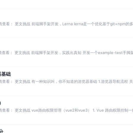
： 更文挑战 前端脚手架开发，Lerna lerna是一个优化基于git+npm的多pa
看： 更文挑战 前端脚手架开发，实践出真知 开发一个example-test手脚架，
器基础
详情查看： 更文挑战 有一种知识叫，你不知道的游览器基础 1.游览器导航流程
此本节就
）
看： 更文挑战 vue路由权限管理（vue2和vue3） 1. Vue 路由权限控制一般
分