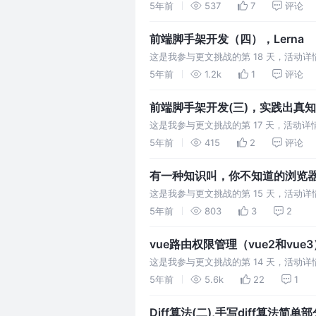
5年前
537
7
评论
前端脚手架开发（四），Lerna
这是我参与更文挑战的第 18 天，活动详情查看
问题 复杂项目的重
5年前
1.2k
1
评论
前端脚手架开发(三)，实践出真知
这是我参与更文挑战的第 17 天，活动详情查
建一个项目 找一个位置创建
5年前
415
2
评论
有一种知识叫，你不知道的浏览
这是我参与更文挑战的第 15 天，活动
URL到页面展示，这中间发生了什么？因
5年前
803
3
2
vue路由权限管理（vue2和vue3
这是我参与更文挑战的第 14 天，活动详情查
动态加载菜单和路由(ad
5年前
5.6k
22
1
Diff算法(二),手写diff算法简单部