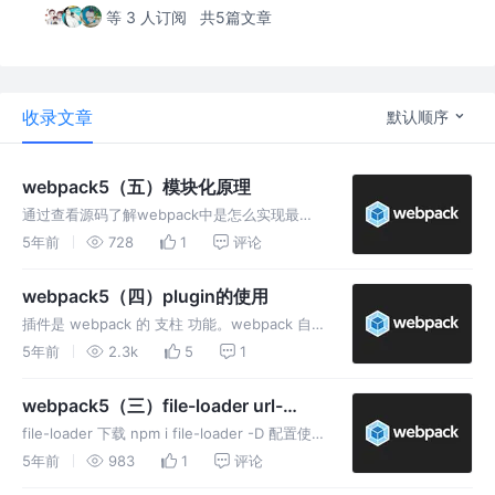
等 3 人订阅
共5篇文章
收录文章
默认顺序
webpack5（五）模块化原理
通过查看源码了解webpack中是怎么实现最常
用的ES Module、CommonJs和互相引用的 查
5年前
728
1
评论
看源码前先设置mode和soucre map，让生成
的源码容易阅读 CommonJs模块化原理 m
webpack5（四）plugin的使用
插件是 webpack 的 支柱 功能。webpack 自
身也是构建于你在 webpack 配置中用到的相同
5年前
2.3k
5
1
的插件系统之上！ 插件目的在于解决 loader 无
法实现的其他事。 clean-webpa
webpack5（三）file-loader url-
loader assetModule的使用
file-loader 下载 npm i file-loader -D 配置使
用 默认输出到根目录并且是hash处理后的文件
5年前
983
1
评论
名。 配置输出文件名称等 查看其他配置项和占