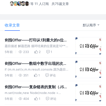
等 11 人订阅
共75篇文章
收录文章
默认顺序
剑指Offer——打印从1到最大的n位数
（JS实现）
题目描述 解题思路 循环结束的位置就是10**位
数 -1 从1开始循环到指定位置即可。 解题代码
5年前
233
2
1
启示 学会JS中的幂运算。
剑指Offer——数组中数字出现的次数
（JS实现）
if (m.m.set(v,m.m.result.console.因为题目中
说了除了两个数字出现一次外，其余数字都出现
5年前
351
1
评论
了两次，凡是出现了两次，做异或运算都为0，
所以全部进行遍历异或得到的值一定是那两个只
剑指Offer——复杂链表的复制（JS实
出现一次的数字。我们根据全部遍历异或的到的
现）
m.set(node,new Node(node.node =
结果比如是0111，从最后一位1可以...
node.m.get(node).next = node.next ?
5年前
404
1
评论
m.get(node.m.get(node).random =