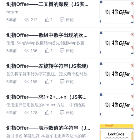
使用交换方法，交换左右指针。最后使用递归，
剑指Offer——二叉树的深度（JS实
将左右孩子节点继续投入函数中。temp =
现）
return
root.root.left = root.root.mir...
Math.max(maxDepth(root.left),maxDepth(r
5年前
212
1
评论
oot.
剑指Offer——数组中数字出现的次数
II（JS实现）
使用JS中的Map数据结构首先创建Map数据结
构，然后依次遍历判断该数据结构中是否包含数
5年前
136
1
评论
组的元素，如果不包含就创建键值对，并将值置
为1，包含的话则将值+1最后遍历Map数据结
剑指Offer——左旋转字符串(JS实现)
构，如果值为1的话，则返回对应的键。if
首先将字符串转为字符数组。定义两个临时数
(m.m.set(v,m.m.
组，一个存放分割前的数组，一个存放分割后的
5年前
155
1
评论
数组。依次遍历字符数组，如果索引下标+1小
于等于n，则将其加入分割前的数组，反之加入
剑指Offer——求1+2+…+n（JS实
分割后的数组。使用拓展运算符合并两个数组。
现）
使用递归使用数组的reduce方法，将初始累积
使用for of循环将数组中的所有元素合并成字符
器值置为1，然后索引下标+1进行累积。return
5年前
128
1
评论
串进行返回。temp.t...
Array(n).fill(null).
剑指Offer——表示数值的字符串（JS
实现）
题目描述 解题思路 本题采用正则表达式的解