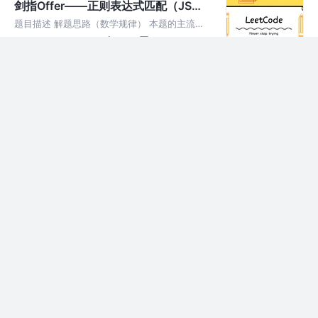
剑指Offer——正则表达式匹配（JS实
指向第i个元素的前两个元素，随
现）
题目描述 解题思路（数学规律） 本题的主流解
法包括两种，主要是递归回溯与动态规划，鉴于
5年前
585
2
评论
动态规划不易理解，本文采用递归回溯的方法进
行讲解，步骤如下： 1. 判断p字符串是否为空，
剑指Offer——二维数组中的查找（JS
如果为空则继续判断字符串
实现）
题目描述 解题思路（数学规律） 本题主要是从
二维数组的左下角的元素出发，不断的进行移动
5年前
396
2
评论
比较，因为本题给出的二维数组存在一个特点就
是，从左小角的元素出发，一列的元素中，上面
剑指Offer——数字序列中某一位的数
的元素总是比下面的元素小，一行
字（JS实现）
题目描述 解题思路（数学规律） 本题主要是寻
找数学规律，通过暴力的方法肯定是超时的，下
5年前
1.1k
3
评论
面就简单介绍下本题的解题思路，我认为核心还
是在于理解将字符串拆分为不同位数的区间。
剑指Offer——II. 青蛙跳台阶问题（JS
首先判断n在哪一个区间，区间的
实现）
题目描述 解题思路一（暴力法） 当只有一级台
阶的时候 F(1) = 1 只有一种跳法 当有两级台阶
5年前
793
1
评论
的时候 要么 1 + 1 要么 2 所以，F(2) = 2,此时
有两种跳法 当台阶数大于2的时候，我们
剑指Offer——I.翻转单词顺序（JS实现）
题目描述 解题思路（路径循环法） 去掉字符串两侧空格 以空格为基础