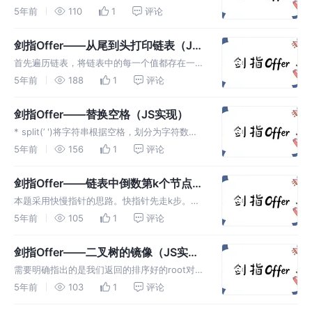
head.node.val = arr...
用DFS遍历二叉树，并将结果存到集合中。
5年前
110
1
评论
set.add(node.dfs(node.dfs(node.const arr
= [...arr.
剑指Offer——从尾到头打印链表（JS
实现）
首先遍历链表，将链表中的每一个值都存在一个
数组中。arr.push(head.head = head.const
5年前
188
1
评论
len = arr.result.push(arr.
剑指Offer——替换空格（JS实现）
* split(’ ')将字符串根据空格，划分为字符数组
* join(’%20’) 将字符数组进行组合成字符串
5年前
156
1
评论
剑指Offer——链表中倒数第k个节点
（JS实现）
本题采用快慢指针的思路。快指针先走k步。然
后快慢指针同步走。当快指针的next域为空的
5年前
105
1
评论
时候，慢指针再多走一步即到了倒数第K个节
点。本题存在一种特殊情况，即当链表只有一个
剑指Offer——二叉树的镜像（JS实
节点时，直接返回节点的头指针。fast =
现）
需要明确指出的是我们返回的排序好的root对象
fast.while (fast.fast = fast.slow ...
我们首先判断root这个参数的左右孩子节点是否
5年前
103
1
评论
为空，只要为空，则说明排序好了。不为空，则