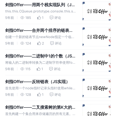
node.random ? m.get(node.node =
剑指Offer——用两个栈实现队列（JS
node.ret...
实现）
this.this.CQueue.prototype.console.this.sta
ckA.CQueue.prototype.if
5年前
185
1
评论
(this.stackB.return this.stackB.while
(this.stackA.this.stackB.push(this....
剑指Offer——合并两个排序的链表
（JS实现）
创建一个新的链表节点newNode指定一个临时
指针h指向这个新的节点newNode使用while循
5年前
124
2
评论
环，在条件为L1和L2都不为空的条件下遍历，如
果L1当前数据域的值小，就让newNode指向
剑指Offer——二进制中1的个数（JS实
L1，反之指向L2while循环遍历完之后，如果L1
现）
将输入的二进制串转换为二进制字符串使用for
和L2谁还有剩余，谁就加到newNod...
循环，遍历其中1的个数返回1的个数。let str =
5年前
115
1
评论
n.console.
剑指Offer——反转链表（JS实现）
首先使用一个node指针记录头指针使用while循
环遍历链表，将链表中的每个值保存在一个数组
5年前
128
1
评论
中。然后使用result指针记录头指针，node指
针开始往后遍历node指针每遍历一次，将数据
剑指Offer——二叉搜索树的第K大的节
域修改为数组.arr.push(head.head =
点（JS实现）
首先构建一个集合用来存储遍历的所有元素。使