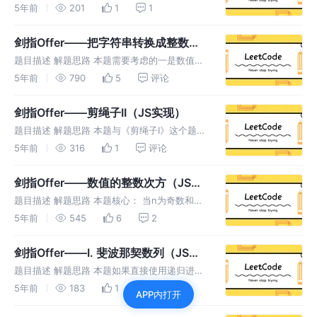
法，就当作练习自己的正则表达式了 使用trim
5年前
201
1
1
去除字符串两侧的空格。 小数的情况。 整数的
情况。 为e或E的情况，然后后面跟着一个整数
剑指Offer——把字符串转换成整数
的情况 综合上面四种情况
（JS实现）
题目描述 解题思路 本题需要考虑的一是数值是
由范围的，其次就是正则表达式怎么写，当然本
5年前
790
5
评论
题也可以不使用正则表达式，但是本次题解采用
的是正则，因为这样简单易懂。 首先去除字符
剑指Offer——剪绳子II（JS实现）
串两侧的空格。 使用正则表达式
题目描述 解题思路 本题与《剪绳子I》这个题目
本质是一样的，但是区别在于，本题加大了数字
5年前
316
1
评论
范围需要对答案进行取模1000000007，但是我
们在调用Math.max函数的时候，里面不能有
剑指Offer——数值的整数次方（JS实
BigInt类型
现）
题目描述 解题思路 本题核心： 当n为奇数和偶
数时两种情况的讨论，同时要注意n为0、负数
5年前
545
6
2
是的情况。 情况1： (2,4) = (2,2) * (2,2) 情况
2：(2,5) = (2,2) * (2,
剑指Offer——I. 斐波那契数列（JS实
现）
题目描述 解题思路 本题如果直接使用递归进行
计算，思路上是简单的，但是一定会超时，因为
5年前
183
1
评论
APP内打开
递归的时间复杂度太高，所以本题采用循环计算
法。 所谓循环计算法，就是用两个临时变量，