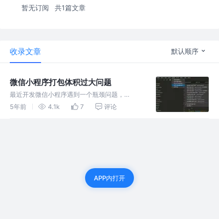
暂无订阅
共1篇文章
收录文章
默认顺序
微信小程序打包体积过大问题
最近开发微信小程序遇到一个瓶颈问题，
uniapp项目打包出来的微信小程序主包的体积
5年前
4.1k
7
评论
刚好超过要求的2M，我第一时间想到的是删除
代码，删除本地图片，删除没有用到的组件，但
是作用微乎其微 开启压缩之前的打包
APP内打开