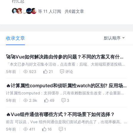
行汇总
等 11 人订阅
共6篇文章
收录文章
默认顺序
🚀🚀Vue如何解决路由传参的问题？不同的方案又有什么
区别？
「本文已参与好文召集令活动，点击查看：后端、大前端双赛道投稿，
2万元奖池等你挑战！」 前言 vue-router传递参数有两个大类：①编
5年前
923
21
评论
程式的导航 router.push。②声明式的导航 <route
🔥计算属性computed和侦听属性watch的区别? 应用场
景？
计算属性computed : 支持缓存，只有依赖数据发生改变，才会重新进
行计算 不支持异步，当computed内有异步操作时无效，无法监听数据
5年前
2.9k
49
3
的变化 computed 属性值会默认走缓存，计算属性是基
🔥Vue组件通信有哪些方式？不同场景下如何选择？
前言 可以说，Vue 组件间通信是我们面试必考的点了，出现率极高。
这题有点类似于开放题，你回答出越多方法当然越加分，表明你对 Vue
5年前
411
16
1