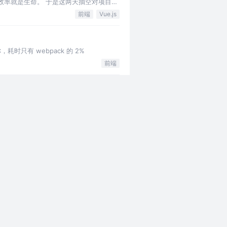
钱，效率就是生命。 于是这两天抽空对项目做
前端
Vue.js
著称，耗时只有 webpack 的 2%
前端