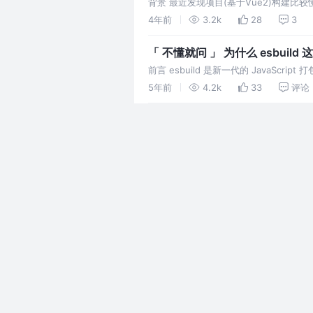
背景 最近发现项目(基于Vue2)构建比
了一次构建优化，线上(多国家)构建时间,
4年前
3.2k
28
3
「 不懂就问 」 为什么 esbuild 
前言 esbuild 是新一代的 JavaScript
5年前
4.2k
33
评论