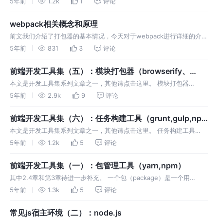
5年前
1.2k
1
评论
关用法请参考官方文档。 和其他打包器实现的功能一样，都是把所有模
块组合在一起，解决全局作用域和依赖关系等问题。rollup是在es6的
webpack相关概念和原理
模…
前文我们介绍了打包器的基本情况，今天对于webpack进行详细的介
绍。 执行webpack打包我们第一个文件，如果没有配置文件默认entry
5年前
831
3
评论
是src/index，输出的bundle文件是dist/main.js，具体为在命令行调用
npx webpack或者在package.js…
前端开发工具集（五）：模块打包器（browserify、
parcel、rollup、webpack）
本文是开发工具集系列文章之一，其他请点击这里。 模块打包器
(module bundler)，顾名思义就是将各个模块（module）打包到一个
5年前
2.9k
9
评论
或几个文件中，然后在html文件中引入。 在es module中，module是
对应script的一个概念，即可以理解为应用中使用到的非全…
前端开发工具集（六）：任务构建工具（grunt,gulp,npm
script）
本文是开发工具集系列文章之一，其他请点击这里。 任务构建工具
（task-runner）就是一些自动化组织、执行任务的工具，用来执行一
5年前
1.2k
5
评论
些命令或利用插件处理文件，比如压缩、转换、格式化等，比较传统的
工具包括gulp,grunt,还有npm自带的npm script。 如果我们选择一…
前端开发工具集（一）：包管理工具（yarn,npm）
其中2.4章和第3章待进一步补充。 一个包（package）是一个用
package.json描述的文件。 一个模块（module）是在node_modules
5年前
1.3k
5
评论
目录下任意可以被node.js用require()函数加载的文件或目录。
semver，即semantic versio…
常见js宿主环境（二）：node.js