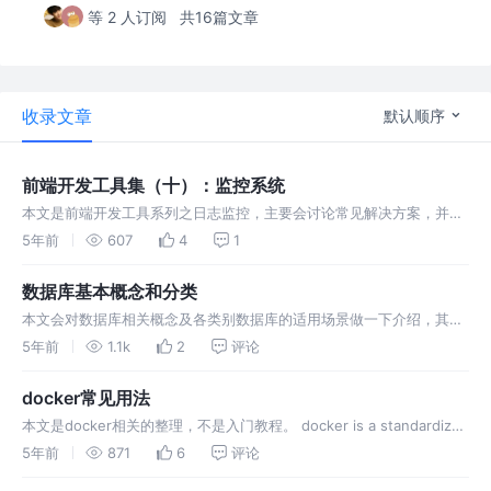
等 2 人订阅
共16篇文章
收录文章
默认顺序
前端开发工具集（十）：监控系统
本文是前端开发工具系列之日志监控，主要会讨论常见解决方案，并选
取一种进行详细介绍，该系列其他部分请参考这里。 前端监控系统虽重
5年前
607
4
1
要却不像其他必要的工具一样受重视，一方面涉及到的功能可以被其他
手段替代，一方面不可替代的部分影响大多也不会太致命，因此可按需
数据库基本概念和分类
引入。 js错误，比如由于浏…
本文会对数据库相关概念及各类别数据库的适用场景做一下介绍，其中
概念部分主要参考 Database System Concepts, Sixth Edition 和
5年前
1.1k
2
评论
Fundamentals of Database Systems, Seventh Edition，分类和基
本介绍…
docker常见用法
本文是docker相关的整理，不是入门教程。 docker is a standardized
unit of software,可以更轻量的实现虚拟机的资源隔离和分配功能，可
5年前
871
6
评论
以用来搭建一致的开发、运行环境，或者在同一个host machine上搭