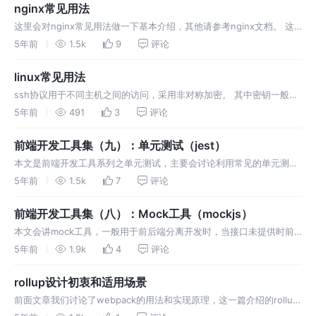
建多个不同环境。相关术语可以参…
nginx常见用法
这里会对nginx常见用法做一下基本介绍，其他请参考nginx文档。 这
里假定已经下载完。 nginx包含很多模块，我们可以使用配置文件中的
5年前
1.5k
9
评论
指令进行控制。 一个简单的指令包含空格分开的name和参数，最后加
一个分号。 一个块指令(block directive)和一个简单指令类…
linux常见用法
ssh协议用于不同主机之间的访问，采用非对称加密。 其中密钥一般在
~/.ssh下面，其中id_rsa.pub表示公钥，id_rsa表示私钥，如果不存在
5年前
491
3
评论
可通过ssh-keygen命令生成。 ssh协议并没有像https那样的证书，因
此为了防止中间人攻击，第一次登录时需要确认被登…
前端开发工具集（九）：单元测试（jest）
本文是前端开发工具系列之单元测试，主要会讨论利用常见的单元测试
工具的原理和使用，保证前端开发时的代码正确性，该系列其他部分请
5年前
1.5k
7
评论
参考这里。 本文后期会随着对自动化测试的探索不定时更新，最终会完
成全套的自动化测试。 unit test 单元测试是对一个模块、一个函数或
前端开发工具集（八）：Mock工具（mockjs）
者一个类来进行正…
本文会讲mock工具，一般用于前后端分离开发时，当接口未提供时前
端进行模拟接口数据，也可用于自动化测试。 主要内容是从源码出发对
5年前
1.9k
4
评论
mockjs的几个api有更深入的了解。 其中一个参数时实际上调用的是
Handler.gen(rurl),后者在这里定义，这里的参数是模板templa…
rollup设计初衷和适用场景
前面文章我们讨论了webpack的用法和实现原理，这一篇介绍的rollup
是另一个打包器，有了之前的基础，rollup的使用就很简单了，因此相