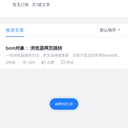
暂无订阅
共1篇文章
收录文章
默认顺序
bom对象： 浏览器网页跳转
一些浏览器跳转方法，本文会持续更新，目前只是总结常用的web对象
api，如果需要详细了解，可以深入交流或者翻阅书本
5年前
420
点赞
评论
APP内打开