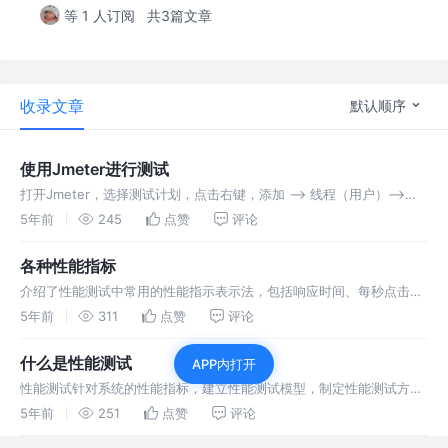
等 1 人订阅
共3篇文章
收录文章
默认顺序
使用Jmeter进行测试
打开Jmeter，选择测试计划，点击右键，添加 --> 线程（用户）-->
线程组。 设置线程数、循环次数等。 选择线程组，点击右键，添加 --
5年前
245
点赞
评论
> 取样器 --> HTTP请求。 设置协议、服务器名称
各种性能指标
介绍了性能测试中常用的性能指示表示法，包括响应时间、每秒点击
数、每秒事务数、在MySQL中指每秒SQL数等等。
5年前
311
点赞
评论
什么是性能测试
APP内打开
性能测试针对系统的性能指标，建立性能测试模型，制定性能测试方
案，制定监控策略，在场景条件之下执行性能场景，分析判断性能瓶颈
5年前
251
点赞
评论
并调优，最终得出性能结果来评估系统的性能指标是否满足既定值。