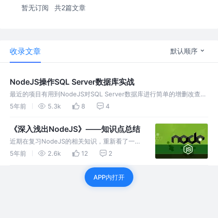
暂无订阅
共2篇文章
收录文章
默认顺序
NodeJS操作SQL Server数据库实战
最近的项目有用到NodeJS对SQL Server数据库进行简单的增删改查操
作，下面就针对相关的流程进行一下简单的记录。 安装相关依赖包
5年前
5.3k
8
4
koa、koa-router、koa-bodyparser、k
《深入浅出NodeJS》——知识点总结
近期在复习NodeJS的相关知识，重新看了一遍
朴灵大神的《深入浅出Node.js》，再结合网上
5年前
2.6k
12
2
的一些文章，做了一下NodeJS的笔记，进一步
巩固自己的相关知识。 Node简介 单线程
APP内打开
Node保持了J