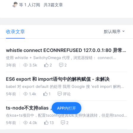
等 1 人订阅
共3篇文章
收录文章
默认顺序
whistle connect ECONNREFUSED 127.0.0.1:80 异常解
决
使用 whistle + SwitchyOmega 代理 , 浏览器报错： connect
ECONNREFUSED 0.0.0.0:80 at TCPConnectWrap.afterConnect
3年前
3.5k
2
2
ES6 export 和 import语句中的解构赋值 - 未解决
babel 对 export default 的处理 我用 Google 搜 'es6 import 解构失
败'，找到了下面的这篇文章
5年前
1.4k
1
评论
ts-node不支持alias，编译报错
APP内打开
在koa+ts项目中，配置tsconfig使其IDE支持快速跳转，但是用tsnode
编译时报错 如下 Error: Cannot find module '@/lib'。
5年前
4.0k
13
2