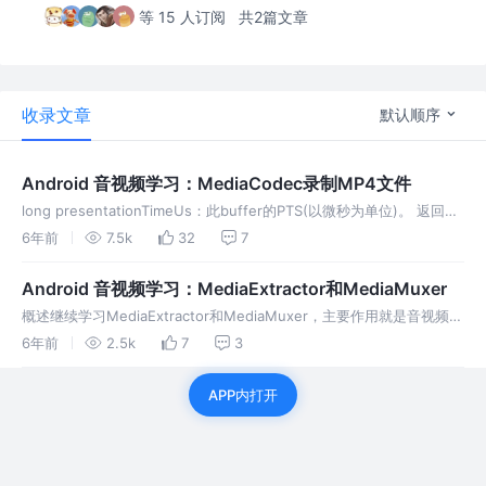
等 15 人订阅
共2篇文章
收录文章
默认顺序
Android 音视频学习：MediaCodec录制MP4文件
long presentationTimeUs：此buffer的PTS(以微秒为单位)。 返回
INFO_TRY_AGAIN_LATER而timeoutUs指定为了非负值，表示超时
6年前
7.5k
32
7
了。 返回INFO_OUTPUT_FORMAT_CHANGED表示输出格式已更改，
后续数据将遵循新格…
Android 音视频学习：MediaExtractor和MediaMuxer
概述继续学习MediaExtractor和MediaMuxer，主要作用就是音视频的
分离和合成，此篇博客仅作为笔记使用，以防之后忘记MediaExtractor
6年前
2.5k
7
3
这个类的主要作用是把音频数据和视频数据分
APP内打开