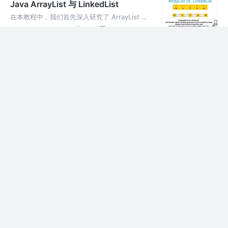
Java ArrayList 与 LinkedList
Spring Boot 应用程序。
在本教程中，我们首先深入研究了 ArrayList 和
LinkLists 如何在 Java 中实现。 我们还评估了
4年前
492
1
评论
其中每一个的不同用例。
Java hashCode() 指南
在本教程中，我们将重点介绍 hashCode() 的
工作原理、它如何在集合中处理以及如何正确实
4年前
844
点赞
评论
现它。
Java 17 与 Java 11 相比有什么变化？
9 月 14 日 Java 17 发布。是时候仔细看看自上
一个 LTS 版本（即 Java 11）以来的变化。我们
4年前
2.2k
2
评论
先简要介绍许可模型，然后重点介绍 Java 11 和
Java 17 之间的一些变化，
Java 异常机制
Java Exception 是为处理异常应用程序行为而
创建的类。在本文中，我将解释如何使用 Java
4年前
242
点赞
评论
Exception 类以及如何在考虑现有 Java
Exceptions 设计的情况下创建异常结
GraphQL 快速入门【5】GraphQL 示
例
在本章中，我们将创建一个简单的 API，它返回