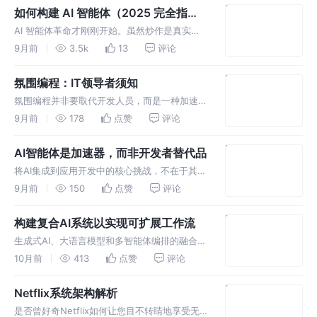
演示系统与可用于生产环境的系统之间存在着巨
如何构建 AI 智能体（2025 完全指
大差距。
南）
AI 智能体革命才刚刚开始。虽然炒作是真实
的，但机遇也是真实的。通过遵循本指南并避免
9月前
3.5k
13
评论
常见陷阱，你今天就可以构建出能够交付真正价
值的智能体，同时为即将到来的自主未来做好准
氛围编程：IT领导者须知
备。
氛围编程并非要取代开发人员，而是一种加速数
字化转型的战略推动器，它能提高生产率，并且
9月前
178
点赞
评论
是打造快速上市工具的一种经济高效的选择。然
而，IT高管必须将治理与赋能相结合，以最大化
AI智能体是加速器，而非开发者替代品
其价值，同时控制氛围编程带来的
将AI集成到应用开发中的核心挑战，不在于其协
助能力，而在于我们能在多大程度上放心地将控
9月前
150
点赞
评论
制权委托给它。
构建复合AI系统以实现可扩展工作流
生成式AI、大语言模型和多智能体编排的融合催
生了一个变革性的概念：复合AI系统。这些架构
10月前
413
点赞
评论
超越了单个模型或助手，代表了智能代理的生态
系统，它们通过协作来大规模交付业务成果。
Netflix系统架构解析
是否曾好奇Netflix如何让您目不转睛地享受无