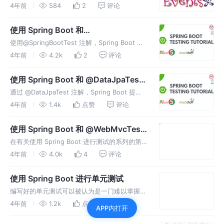
处理事件的基础知识，包括创建一个简单的自定
4年前
584
2
评论
义事件、发布它，然后在监听器中处理它。
使用 Spring Boot 和
@SpringBootTest 进行测试
使用@SpringBootTest 注解，Spring Boot 提
供了一种方便的方法来启动要在测试中使用的应
4年前
4.2k
2
评论
用程序上下文。
使用 Spring Boot 和 @DataJpaTest
测试 JPA 查询
通过 @DataJpaTest 注解，Spring Boot 提供
了一种便捷的方法来设置一个具有嵌入式数据库
4年前
1.4k
点赞
评论
的环境，以测试我们的数据库查询。
使用 Spring Boot 和 @WebMvcTest
测试 MVC Web Controller
在有关使用 Spring Boot 进行测试的系列的第
二部分中，我们将了解 Web 控制器。我们将探
4年前
4.0k
4
评论
索 Web 控制器的实际作用，这样我们就可以构
建涵盖其所有职责的测试。
使用 Spring Boot 进行单元测试
编写好的单元测试可以被认为是一门难以掌握的
艺术。但好消息是支持它的机制很容易学习。
4年前
1.2k
点赞
评论
APP内打开
本教程为您提供了这些机制，并详细介绍了编写
良好的单元测试所必需的技术细节，重点是