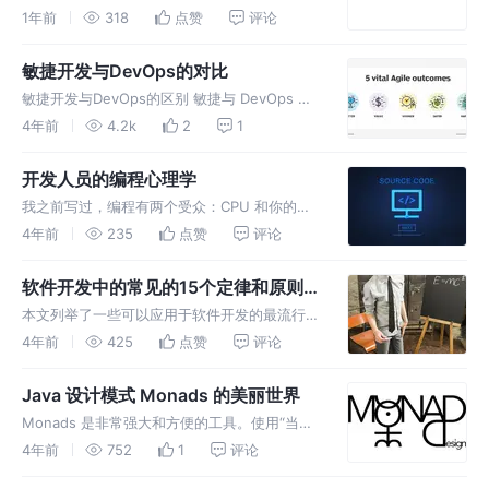
中断的流畅播放体验？幕后功臣正是Netflix架
1年前
318
点赞
评论
构，它负责提供吸引全球观众的无缝流媒体体
验。Netflix的系统架构强调了决定未来内容形
敏捷开发与DevOps的对比
态的重要性。
敏捷开发与DevOps的区别 敏捷与 DevOps 之
间的主要区别在于：敏捷是关于如何开发和交付
4年前
4.2k
2
1
软件的哲学，而 DevOps 则描述了如何通过使
用现代工具和自动化流程来持续部署代码。
开发人员的编程心理学
我之前写过，编程有两个受众：CPU 和你的编
程伙伴。 “让它工作、让它漂亮、让它快速”是绝
4年前
235
点赞
评论
妙的编程建议，也是我从第一次读它开始就一直
牢记在心的建议。
软件开发中的常见的15个定律和原则释
义及应用
本文列举了一些可以应用于软件开发的最流行的
规律和原则。对于每条规律，我们将快速讨论其
4年前
425
点赞
评论
主要命题，然后探讨如何将其应用于软件开发
（也许何时不应该）。
Java 设计模式 Monads 的美丽世界
Monads 是非常强大和方便的工具。使用“当价
值可用时做”的思维方式编写代码需要一些时间
4年前
752
1
评论
来习惯，但是一旦你开始使用它，它将让你的生