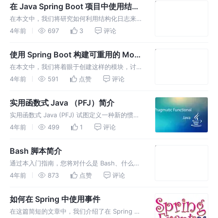
活变得更加简单。
在 Java Spring Boot 项目中使用结构
化日志节省时间
在本文中，我们将研究如何利用结构化日志来大
大增加日志的价值。 我们将通过一些非常实用
4年前
697
3
评论
的技巧来提高应用程序日志数据的价值，并使用
Logz.io 作为日志平台来查询日志。
使用 Spring Boot 构建可重用的 Mock
模块
在本文中，我们将着眼于创建这样的模块，讨论
为什么模拟整个模块比模拟单个 bean 更好，然
4年前
591
点赞
评论
后介绍一种简单但有效的模拟完整模块的方法，
以便使用 Spring Boot 进行简单的测试设置。
实用函数式 Java （PFJ）简介
实用函数式 Java (PFJ) 试图定义一种新的惯用
Java 编码风格。编码风格，将完全利用当前和
4年前
499
1
评论
即将推出的 Java 版本的所有功能，并涉及编译
器来帮助编写简洁但可靠和可读的代码。
Bash 脚本简介
通过本入门指南，您将对什么是 Bash、什么是
脚本以及 Bash 中的脚本有什么了解。你不需要
4年前
873
点赞
评论
了解很多关于编程的知识，就可以将不同的
Linux 应用程序和工具拼凑在一起，并制作一些
如何在 Spring 中使用事件
有用的东西。
在这篇简短的文章中，我们介绍了在 Spring 中