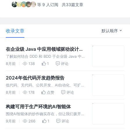
等 9 人订阅
共33篇文章
收录文章
默认顺序
在企业级 Java 中应用领域驱动设计：
一种行为驱动方法
了解如何结合 DDD 和 BDD 于企业级 Java 中，
以创建能够模拟真实业务领域并通过可执行场景
8月前
138
1
评论
验证行为的软件。
2024年低代码开发趋势报告
低代码、无代码、公民开发、AI自动化、可扩展
性——如果你在科技界工作，你很可能会被鼓励
8月前
178
点赞
评论
使用至少其中一个领域的工具。
构建可用于生产环境的AI智能体
围绕AI智能体的炒作确实存在，但让我们拨开迷
雾，直面实质。在过去六个月中，我致力于构建
9月前
266
1
评论
并部署用于生产环境的AI智能体，并深刻认识到