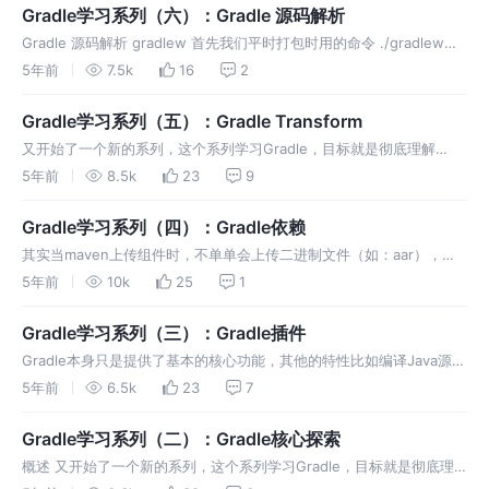
Gradle学习系列（六）：Gradle 源码解析
Gradle 源码解析 gradlew 首先我们平时打包时用的命令 ./gradlew
assembleDebug ，其中的gradlew就是Gradle的入口 这个命令触发了
5年前
7.5k
16
2
GradleWrappe
Gradle学习系列（五）：Gradle Transform
又开始了一个新的系列，这个系列学习Gradle，目标就是彻底理解
Gradle,主要还是做下自己理解的笔记，防止忘记
5年前
8.5k
23
9
Gradle学习系列（四）：Gradle依赖
其实当maven上传组件时，不单单会上传二进制文件（如：aar），还
会上传一个pom.xml文件，依赖信息就在这个文件中。
5年前
10k
25
1
Gradle学习系列（三）：Gradle插件
Gradle本身只是提供了基本的核心功能，其他的特性比如编译Java源码
的能力，编译Android工程的能力等等就需要通过插件来实现了。 要想
5年前
6.5k
23
7
应用插件，需要把插件应用到项目中，应用插件通过 Project.apply()
方法来完成。 在Gradle中一般有两种类型的插件，分别…
Gradle学习系列（二）：Gradle核心探索
概述 又开始了一个新的系列，这个系列学习Gradle，目标就是彻底理