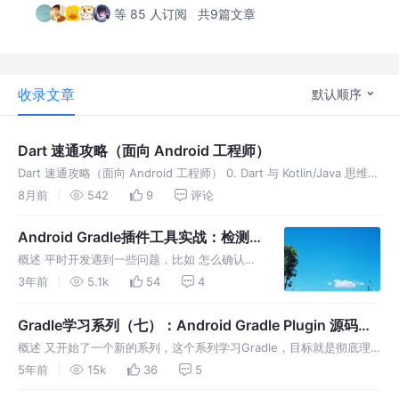
等 85 人订阅
共9篇文章
收录文章
默认顺序
Dart 速通攻略（面向 Android 工程师）
Dart 速通攻略（面向 Android 工程师） 0. Dart 与 Kotlin/Java 思维对
照 空安全：与 Kotlin 类似，T 非空、T? 可空；需要 ! 断言或 ?. 安全访
8月前
542
9
评论
问。 命名
Android Gradle插件工具实战：检测
三方库权限so适配及压缩图片
概述 平时开发遇到一些问题，比如 怎么确认引
入的第三方so是否适配32/64位 怎么知道第三
3年前
5.1k
54
4
方库申请了那些权限 每次开发引入的图片怎么
一键压缩并自动引入项目内，并且每次使用不会
Gradle学习系列（七）：Android Gradle Plugin 源码解
重复压缩 每次写项目都会
析
概述 又开始了一个新的系列，这个系列学习Gradle，目标就是彻底理
解Gradle,主要还是做下自己理解的笔记，防止忘记 Gradle系列
5年前
15k
36
5
（一）：Groovy学习 Gradle学习系列（二）：Grad