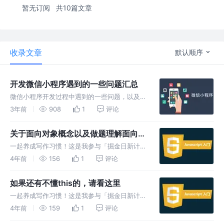
暂无订阅
共10篇文章
收录文章
默认顺序
开发微信小程序遇到的一些问题汇总
微信小程序开发过程中遇到的一些问题，以及问
题的方案汇总，会持续更新遇到的问题 以及解
3年前
908
1
评论
决方案。仅供参考
关于面向对象概念以及做题理解面向对
象
一起养成写作习惯！这是我参与「掘金日新计划
· 4 月更文挑战」的第7天，点击查看活动详情。
4年前
156
1
评论
编程语言 面向对象 OOP（ java js php c++ 等
等） 面向过程 POP (c) 面向对象编
如果还有不懂this的，请看这里
一起养成写作习惯！这是我参与「掘金日新计划
· 4 月更文挑战」的第5天，点击查看活动详
4年前
159
1
评论
情。 this 按照惯例，先看一段代码 看一段代码