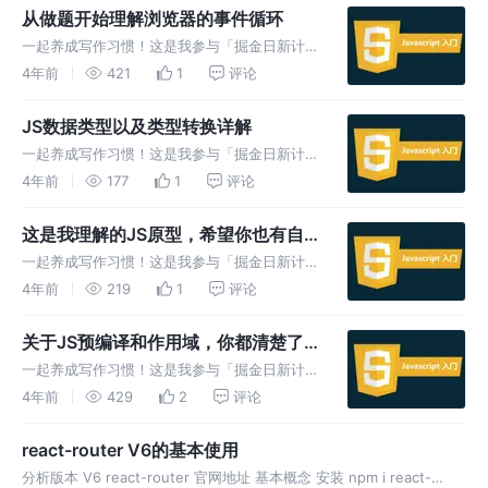
你能一眼看出输出答案吗？如果可以那么我相信
从做题开始理解浏览器的事件循环
this 概念你
一起养成写作习惯！这是我参与「掘金日新计划
· 4 月更文挑战」的第4天，点击查看活动详
4年前
421
1
评论
情。 EventLoop js 是单线程运行机制，一次只
能执行一个任务，不能多个任务同时执行，只能
JS数据类型以及类型转换详解
以排队的形式，
一起养成写作习惯！这是我参与「掘金日新计划
· 4 月更文挑战」的第3天，点击查看活动详
4年前
177
1
评论
情。 数据类型 六种原始类型 undefined
Boolean Number NaN (不是一个有效数字) I
这是我理解的JS原型，希望你也有自
己的理解
一起养成写作习惯！这是我参与「掘金日新计划
· 4 月更文挑战」的第2天，点击查看活动详
4年前
219
1
评论
情。 深入理解原型 构造函数 创建一个函数，当
我们 new 这个函数，哪个这个过程就叫做构造
关于JS预编译和作用域，你都清楚了
函数 通过构造函数创
吗？
一起养成写作习惯！这是我参与「掘金日新计划
· 4 月更文挑战」的第1天，点击查看活动详情。
4年前
429
2
评论
js 预编译是什么 先看一段代码 你知道上面代码
的执行结果，如果你不复制代码到浏览器中看结
react-router V6的基本使用
果，那么我相信你
分析版本 V6 react-router 官网地址 基本概念 安装 npm i react-