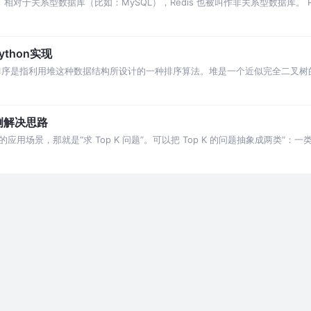
据库。相对于关系型数据库（比如：MySQL），Redis 也被叫作非关系型数据库。 R
值”。
thon实现
排序是指利用堆这种数据结构所设计的一种排序算法。堆是一个近似完全二叉树
是小于（或者大于）它的父节点。
例解决思路
的应用场景，那就是“求 Top K 问题”。可以把 Top K 的问题抽象成两类“：