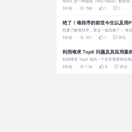
Redis 是一种键值（Key-Value）数
“键”和“值”两部分，只能通过“键”来查询“
5年前
798
1
1
绝了！堆排序的前世今生以及用Py
想要了解堆排序，看这一篇就够了！ 堆
足堆积的性质：即子结点的键值或索引总
5年前
351
1
评论
利用堆求 TopK 问题及其应用案
利用堆求 TopK 堆的一个非常重要和经典
集合，另一类是针对动态数据集合。
5年前
1.3k
6
评论