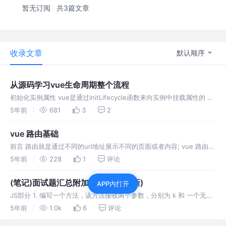
暂无订阅
共3篇文章
收录文章
默认顺序
从源码学习vue生命周期整个流程
初始化实例属性 vue是通过initLifecycle函数来向实例中挂载属性的 初
始化事件 根据上面的流程图所表示:vue是通过 initEvents 函数来执行
5年前
681
3
2
初始化事件的 初始化状态 初始化状态包
vue 路由基础
前言 路由就是通过不同的url地址展示不同的页面或者内容; vue 路由就
是把所有内容的url地址统一管理中间站,然后根据不同的模块去跳转
5年前
228
1
评论
1.router-link 类似a标签,可以在不重新加载页面
(笔记)面试题汇总附加答案(持续更新)
APP内打开
JS部分 1. 编写一个方法，该方法接收两个参数，分别为 k 和 一个无序
的纯数字数组。该方法在执行后，会返回数组中第 k 大的数字。特别注
5年前
1.0k
6
评论
意，如果数组中，有两位数值一样的数字，同数值数字排名并列。如