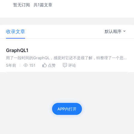
暂无订阅
共1篇文章
收录文章
默认顺序
GraphQL1
用了一段时间的GraphQL，感觉对它还不是很了解，特整理了一个思维
导图。 GraphQL思维导图地址
5年前
151
点赞
评论
APP内打开