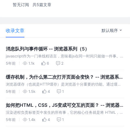
暂无订阅
共5篇文章
收录文章
默认顺序
消息队列与事件循环 -- 浏览器系列（5）
javascript作为一门单线程语言，意味着js在同一时间只能做一件事。每
个渲染进程只有一个主线程，主线程非常繁忙，既要负责完成生成页面
5年前
1.1k
6
2
的必要操作（如构建DOM，样式计算，布局计算等等），还要负责用户
的各种交互事件（如按钮点击，鼠标滚动等），以及执行js代码。为了
缓存机制，为什么第二次打开页面会变快？ -- 浏览器系列
给用户良好的…
（4）
浏览器缓存（也就是HTTP缓存）是浏览器十分重要的功能。通过缓
存，我们可以保存资源副本并在下一次请求时直接使用该副本，而不需
5年前
1.5k
4
1
要重新去服务器下载。缓存可以缓解服务器端压力，提升性能，也能加
快页面加载速度，提升用户体验。当然，如果缓存使用不慎，会导致页
如何把HTML，CSS，JS变成可交互的页面？ -- 浏览器系
面一直是使用陈旧版本，而不是最…
列（3）
渲染进程负责标签页中发生的所有事，它的核心任务就是将 HTML，
CSS 以及 JS 转化成用户可以交互的页面。在渲染进程中，主线程
5年前
1.4k
4
1
（main thread）负责处理绝大部分发送给用户的代码。合成线程