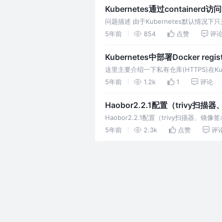
Kubernetes通过containerd访
问题描述 由于Kubernetes默认情况下只开
的问题
5年前
854
点赞
评
Kubernetes中部署Docker re
这里主要介绍一下私有仓库(HTTPS)在Kub
从私有仓库拉取镜
5年前
1.2k
1
评论
Haobor2.2.1配置（trivy扫
Haobor2.2.1配置（trivy扫描器、镜像
5年前
2.3k
点赞
评