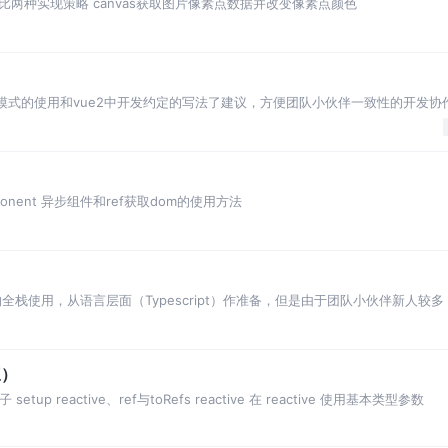
对比两种实现策略 canvas获取图片像素点数据并改变像素点颜色
）
模式的使用和vue2中开发约定的写法了建议，方便团队小伙伴一致性的开发协
mponent 异步组件和ref获取dom的使用方法
的全栈使用，从语言层面（Typescript）作准备，但是由于团队小伙伴新人较多
中使用js版本的vue3
三）
up reactive、ref与toRefs reactive 在 reactive 使用基本类型参数