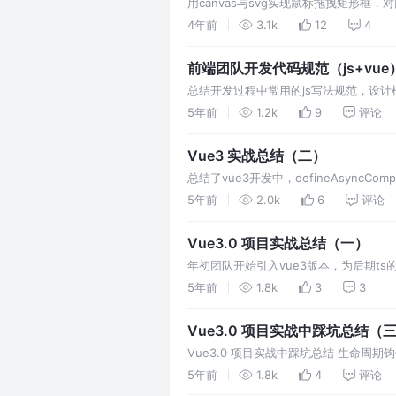
用canvas与svg实现鼠标拖拽矩形框，
4年前
3.1k
12
4
前端团队开发代码规范（js+vue
总结开发过程中常用的js写法规范，设计
5年前
1.2k
9
评论
Vue3 实战总结（二）
总结了vue3开发中，defineAsyncCo
5年前
2.0k
6
评论
Vue3.0 项目实战总结（一）
年初团队开始引入vue3版本，为后期ts
需要一定的时间来作准备，顾先在小型项目
5年前
1.8k
3
3
Vue3.0 项目实战中踩坑总结（
Vue3.0 项目实战中踩坑总结 生命周期钩子 set
5年前
1.8k
4
评论