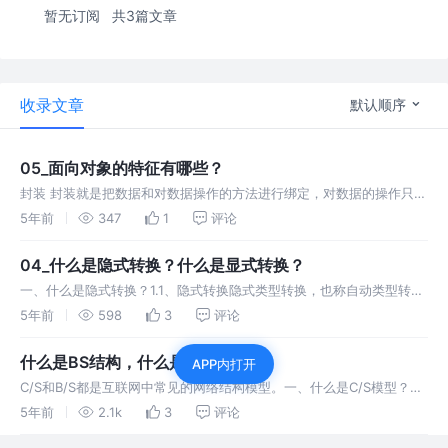
暂无订阅
共3篇文章
收录文章
默认顺序
05_面向对象的特征有哪些？
封装 封装就是把数据和对数据操作的方法进行绑定，对数据的操作只能
通过自定义的数据操作方法。即属性私有化，get、set公开。 继承 父
5年前
347
1
评论
类：提供继承信息的类。 子类：得到继承信息的类。 继承是单根继
承。
04_什么是隐式转换？什么是显式转换？
一、什么是隐式转换？1.1、隐式转换隐式类型转换，也称自动类型转
换，是指不需要书写代码，由系统自动完成的类型转换。由于实际开发
5年前
598
3
评论
中这样的类型转换很多，所以Java语言在设计时，没有为该操作设计语
法，而是
什么是BS结构，什么是CS结构？
APP内打开
C/S和B/S都是互联网中常见的网络结构模型。一、什么是C/S模型？C
是英文单词“Client”的首字母，即客户端的意思，C/S就是
5年前
2.1k
3
评论
“Client/Server”的缩写，即“客户端/服务器”模式。例如