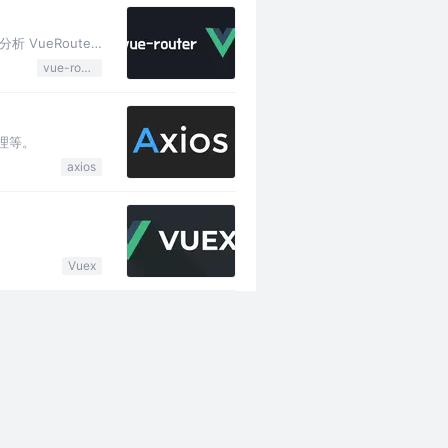
 VueRouter
vue-router
原理等。
axios
Vuex