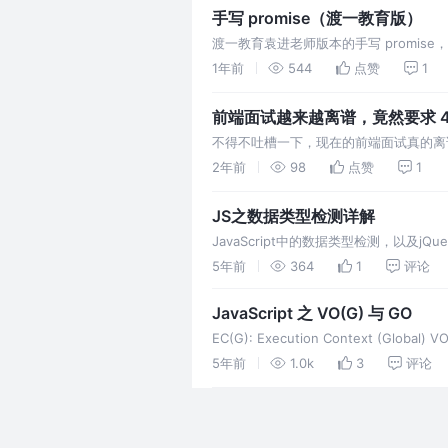
手写 promise（渡一教育版）
渡一教育袁进老师版本的手写 promis
1年前
544
点赞
1
前端面试越来越离谱，竟然要求 4
不得不吐槽一下，现在的前端面试真的离谱
刚写完个样式，加了个点击事件时间就到啦
2年前
98
点赞
1
JS之数据类型检测详解
JavaScript中的数据类型检测，以及jQuery中封装
5年前
364
1
评论
JavaScript 之 VO(G) 与 GO
EC(G): Execution Context (Global) V
5年前
1.0k
3
评论