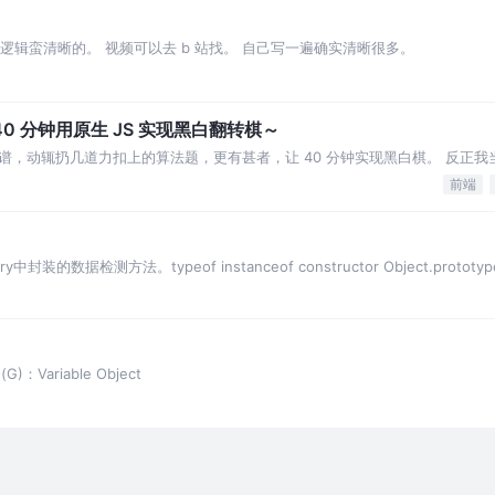
e，逻辑蛮清晰的。 视频可以去 b 站找。 自己写一遍确实清晰很多。
0 分钟用原生 JS 实现黑白翻转棋～
，动辄扔几道力扣上的算法题，更有甚者，让 40 分钟实现黑白棋。 反正我
！上学的时候 40 分钟咋那么经用呢
前端
的数据检测方法。typeof instanceof constructor Object.prototype.to
O(G)：Variable Object