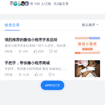
等 145 人订阅
共2篇文章
收录文章
默认顺序
强烈推荐的微信小程序开发总结
微信小程序开发以来的一些个人总结，包括遇到
过的坑、常用拓展库和插件的推荐、性能优化
5年前
47k
626
36
等，希望对大家有所帮助。
手把手，带你撸小程序商城
手把手，带你撸小程序商城 预览 体验地址：
bytemall 话不多说，先上效果图，支持商品-->
5年前
4.2k
22
6
购物车-->支付-->售后，支持整个交易流程 前
言 该文章主要讲述一下，该微信小程序商城中
APP内打开
使用到的技术栈