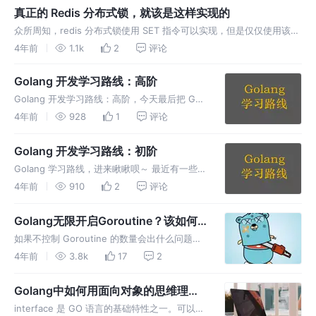
影响。
真正的 Redis 分布式锁，就该是这样实现的
众所周知，redis 分布式锁使用 SET 指令可以实现，但是仅仅使用该命
令就行了吗？是否还需要考虑 CAP 理论。 要是有上面说的那么简单就
4年前
1.1k
2
评论
好喽，我们平时在开发中用到的分布式锁方案可能比较简单。
Golang 开发学习路线：高阶
Golang 开发学习路线：高阶，今天最后把 Go
语言（高阶）的学习路线也整理完了。另外，也
4年前
928
1
评论
整理了一些关于 Go 的使用规范指南。
Golang 开发学习路线：初阶
Golang 学习路线，进来瞅瞅呗～ 最近有一些小
伙伴加我微信私聊我说，可以整理出一个关于
4年前
910
2
评论
Go 语言的学习路线吗，我说当然可以，今天就
先输出了一个【初阶版】的 Go 语言学习路线。
Golang无限开启Goroutine？该如何
限定Goroutine数量？
如果不控制 Goroutine 的数量会出什么问题？
首先我们都知道 Goroutine 具备以下两个特
4年前
3.8k
17
2
点： 体积轻量（占内存小，一个 2kb 左右） 优
秀的 GMP 调度。
Golang中如何用面向对象的思维理解
interface
interface 是 GO 语言的基础特性之一。可以理