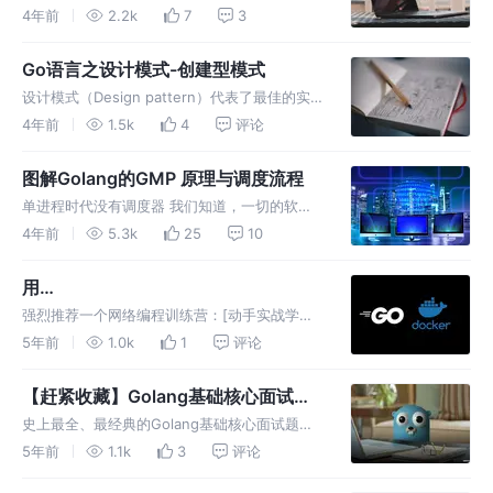
解为一种类型的规范或者约定。它跟 java，C#
4年前
2.2k
7
3
不太一样，不需要显示说明实现了某个接口，它
没有继承或“implement”关键字。
Go语言之设计模式-创建型模式
设计模式（Design pattern）代表了最佳的实
践，通常被有经验的面向对象的软件开发人员所
4年前
1.5k
4
评论
采用。设计模式是软件开发人员在软件开发过程
中面临的一般问题的解决方案。
图解Golang的GMP 原理与调度流程
单进程时代没有调度器 我们知道，一切的软件
都是跑在操作系统上，真正用来干活 (计算) 的
4年前
5.3k
25
10
是 CPU。早期的操作系统每个程序就是一个进
程，直到一个程序运行完，才能进行。
用
golang+docker+PostgreSQL+table
强烈推荐一个网络编程训练营：[动手实战学网
plus实现一个银行转账小项目
络编程]
5年前
1.0k
1
评论
(https://www.lanqiao.cn/courses/3384)，可
以使用邀请码：**AqCJeLyy** 有优惠。
【赶紧收藏】Golang基础核心面试
题，附详细答案！
史上最全、最经典的Golang基础核心面试题，
而且附有答案详解，走过路过，不容错过，赶紧
5年前
1.1k
3
评论
点赞、收藏加关注呗。