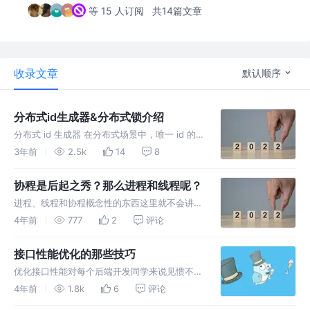
等 15 人订阅
共14篇文章
收录文章
默认顺序
分布式id生成器&分布式锁介绍
分布式 id 生成器 在分布式场景中，唯一 id 的
生成算比较重要。 而通常在高并发场景中，需
3年前
2.5k
14
8
要类似 MySQL 自增 id 一样不断增长且又不会
重复的 id，即 MySql 的主键 id
协程是后起之秀？那么进程和线程呢？
进程、线程和协程概念性的东西这里就不会讲很
多，一句话概括：进程、线程和协程实际上都是
4年前
777
2
评论
为并发而生。但是它们的内存模型是不一样的。
接口性能优化的那些技巧
优化接口性能对每个后端开发同学来说见惯不惯
了，也是一项必备的技能，因为我们平时开发中
4年前
1.8k
6
评论
都会对外提供接口，性能差的话，功能多少会有