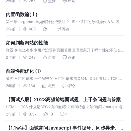
2年前
268
点赞
评论
内置函数篇(上)
第一章: arguments如何转化成数组？ JS 中常用的数组操作方法 因为
arguments本身并不能调用数组方法，它是一个另外一种对象类型，只
2年前
460
1
评论
不过属性从0开始排，依次为0，1，2...最后还有c
如何判断网站的性能
背景 你知道有多少用户没等到页面首屏出现就离开了吗？性能不佳会对
业务目标产生负面影响。比如， BBC 发现他们的网站加载时间每增加
2年前
248
点赞
评论
一秒，他们就会失去 10% 的用户。高性能站点比低性能站点更能吸引
和留
前端性能优化 (1)
减少 HTTP 请求 一个完整的 HTTP 请求需要经历 DNS 查找，TCP 握
手，浏览器发出 HTTP 请求，服务器接收请求，服务器处理请求并发回
2年前
134
点赞
评论
响应，浏览器接收响应等过程。接下来看一个具体的例子
【面试八股】2023高频前端面试题、上千条问题与答案
HTML +CSS 什么是BFC？如何触发？有何特点？如何解决margin“塌
陷”？ CSS如何出来溢出？说一下overflow 不同值的区别。 css calc属
2年前
3.5k
13
4
性作用是什么？主要用于解决什么问题？
【1.1w字】面试常问Javascript 事件循环、同步异步、宏