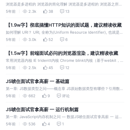
微任务，彻底明白原来这么简单
浏览器是多进程的 浏览器的简化理解 浏览器是多进程的 浏览器之所以
能够运行，是因为系统给它的进程分配了资源（cpu、内存） 简单点理
5年前
2.3k
38
13
解，每打开一个Tab页，就相当于创建了一个独立的浏览器进程 任务管
理
【1.9w字】彻底搞懂HTTP知识的面试题，建议精读收藏
如何理解 URI？ URI, 全称为(Uniform Resource Identifier), 也就是统
一资源标识符，它的作用很简单，就是区分互联网上不同的资源。 但
5年前
3.0k
52
6
是，它并不是我们常说的网址, 网
【1.5w字】前端面试必问的浏览器渲染，建议精读收藏
常用浏览器内核 IE tridentt内核 Chrome blinkt内核（基于webkit，谷
歌与Opera software共同开发） Firefox geckot内核 Safari webkit
5年前
2.5k
45
12
JS唬住面试官拿高薪 一 基础篇
第一章: JS数据类型之问——概念章 JS原始数据类型有哪些？引用数据
类型有哪些？ 基本类型(值类型 原始值)，在JS中存在着 7 种，分别
5年前
662
9
评论
是： null undefined number strin
JS唬住面试官拿高薪 一 运行机制篇
第一章: JavaScript内存机制之问 — 数据JS唬住面试官拿高薪 一 运行
机制篇如何存储的？ 网上的资料基本是这样说的: 基本数据类型用 栈
5年前
536
4
1
存储，引用数据类型用 堆 存储 看起来没有错误，但