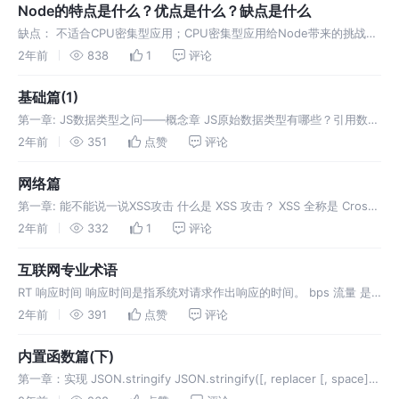
Node的特点是什么？优点是什么？缺点是什么
缺点： 不适合CPU密集型应用；CPU密集型应用给Node带来的挑战主
要是：由于JavaScript单线程的原因，如果有长时间运行的计算（比如
2年前
838
1
评论
大循环），将会导致CPU时间片不能释放，使得后续I/O无法
基础篇(1)
第一章: JS数据类型之问——概念章 JS原始数据类型有哪些？引用数据
类型有哪些？ 基本类型(值类型 原始值)，在JS中存在着 7 种，分别
2年前
351
点赞
评论
是： undefined null number strin
网络篇
第一章: 能不能说一说XSS攻击 什么是 XSS 攻击？ XSS 全称是 Cross
Site Scripting(即跨站脚本)，为了和 CSS 区分，故叫它XSS。XSS 攻
2年前
332
1
评论
击是指浏览器中执行恶意脚
互联网专业术语
RT 响应时间 响应时间是指系统对请求作出响应的时间。 bps 流量 是
个含糊的词，它不是设备的指标术语，在这里既然是跟吞吐量做对比，
2年前
391
点赞
评论
我们把它理解为每秒钟流经某台设备的数据量（单位为bps） CPS
内置函数篇(下)
第一章：实现 JSON.stringify JSON.stringify([, replacer [, space])
方法是将一个 JavaScript 值(对象或者数组)转换为一个 JSON 字符