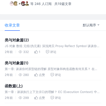
等 246 人订阅
共19篇文章
收录文章
默认顺序
类与对象篇(2)
JS 对象 数组 元组(伪元素) 深浅拷贝 Proxy Reflect Symbol 谈谈你对
Object中获取key的认识 对象的可枚举属性 在JavaScript中，对象的属
2年前
332
1
评论
性分为可枚举和不可枚
类与对象篇(1)
第一章: 谈谈你对原型链的理解 原型对象和构造函数有何关系？ 在
JavaScript中，每当定义一个函数数据类型(普通函数、类)时候，都会
2年前
280
点赞
评论
自带一个prototype属性（显式原型），这个属性指向函数的
函数篇(上)
第一章：谈谈执行上下文(EC)的理解？ EC (Execution Context) 中文
翻译执行上下文，也有翻译成执行环境的。 执行上下文可以简单理解为
2年前
299
点赞
评论
一个对象: 它包含三个部分: 变量对象(VO)