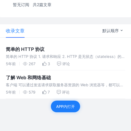
暂无订阅
共2篇文章
收录文章
默认顺序
简单的 HTTP 协议
简单的 HTTP 协议 1. 请求和响应 2. HTTP 是无状态（stateless）的协
议 HTTP 协议自身不对请求和响应之间的通信状态进行保存
5年前
267
3
评论
了解 Web 和网络基础
客户端 可以通过发送请求获取服务器资源的 Web 浏览器等，都可以成
为客户端（ client ） 发送端 传输层（TCP 协议） 把从应用层处收到的
5年前
579
7
评论
数据（HTTP 请求报文）进行分割，并在各个报文上打
APP内打开