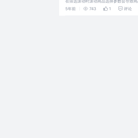
在筛选滚动时滚动商品选择参数会导致商
使用固定定位解决头部栏目滚动问题
5年前
743
1
评论