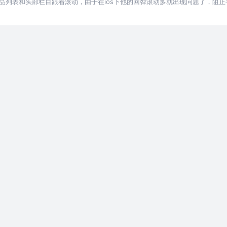
品列表和头部栏目跟着滚动，由于在ios下他的回弹滚动多就出现问题了，阻