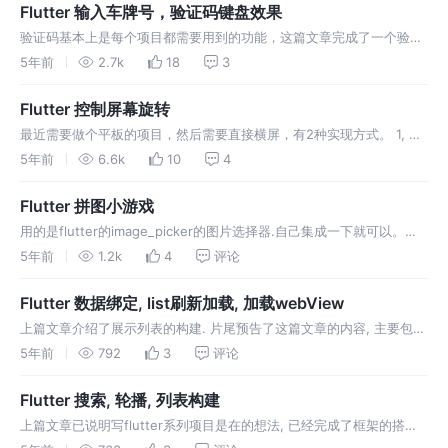
点，都是很基本的操作，资源的获取是下载了原应用，里面有资源文
Flutter 输入车牌号，验证码键盘效果
件，直接拿来用…
验证码基本上是每个项目都需要用到的功能，这篇文章完成了一个验证
码的输入框效果，并且拓展了一个输入上传车牌号（包括新能源），自
5年前
2.7k
18
3
定义键盘等功能。作者会根据自己的实现的思路来阐述一下功能的实现
使用stack布局，在最低层构建一排container设置边框，然后将
Flutter 控制屏幕旋转
TextField放…
最近需要做个平板的项目，然后需要直接横屏，有2种实现方式。 1, 随
着屏幕旋转，布局自动调整。做横竖屏适配 第一种方式这里就不做说明
5年前
6.6k
10
4
了。代码做适配就可以。 下面说一下第二种实现方式 包含的方向类
型。 ！！！！但是但是但是这个方法只适用于android在iOS上没有效
Flutter 拼图小游戏
果，上网查资…
用的是flutter的image_picker的图片选择器.自己集成一下就可以。不
再多说 上面代码添加了，点击方法。用来进行模块移动， 其中clipper
5年前
1.2k
4
评论
就是切割好的图片，返回来的对象， 所以采用了一个相当于比较稳的方
法，这里提供一下思路。循环次数去进行点击移动操作，记录点击的…
Flutter 数据绑定, list刷新加载, 加载webView
上篇文章介绍了展示列表的构建. 片尾预告了这篇文章的内容, 主要包括
列表的刷新,加载, 导航跳转详情web页面. 网络数据请求. 绑定数据. 效
5年前
792
3
评论
果图如下: 使用开源库dio: ^1.0.6进行的网络请求.简单易用.另附一个三
方库查询地址地址. 方便查找需要用到的资源与轮子 一个…
Flutter 搜索, 轮播, 列表构建
上篇文章已说明写flutter系列项目是在的想法, 已经完成了框架的搭建,
以及底部的导航的实现. 这篇文上介绍第一个导航页面的布局内容. 主要