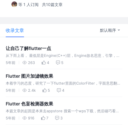
等 1 人订阅
共10篇文章
收录文章
默认顺序
让自己了解flutter一点
从下而上看， 最低层是Engine(C++)层，Engine故名思意，引擎，说
明底层是C++为引擎的SDK，其中包含Dart语言，Skia引擎，Text的文
5年前
263
4
5
字引擎。 在向上看, Foundation(基本原理)和Animation(动画)，
Painting(绘制)， Gestu…
Flutter 图片加滤镜效果
本着学习的态度，研究了一下flutter里面的ColorFilter，字面意思翻译
颜色过滤器，学习就是要举一反三，拓展思考就把这个功能做了一个简
5年前
2.4k
5
4
单的图片滤镜效果。（ps：图片有点没控制住，有点长） 最下方的颜
色选择和模式选择，这个没什么可说的，使用简单的SingleChildS…
Flutter 色盲检测器效果
本篇文章的起因是本来去appstore 搜索一个wps下载，然后碰巧看懂
了这个色盲检测的应用，测试了一会，感觉自己是个色盲。本就在学习
5年前
916
7
3
flutter的路上，所以打算仿写一个来用作学习。 其实这个没有什么难