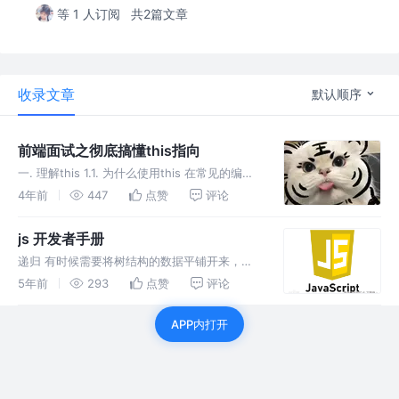
等 1 人订阅
共2篇文章
收录文章
默认顺序
前端面试之彻底搞懂this指向
一. 理解this 1.1. 为什么使用this 在常见的编程
语言中，几乎都有this这个关键字（Python中
4年前
447
点赞
评论
使用的是self），但是JavaScript中的this和常
见的面向对象语言中的this
js 开发者手册
递归 有时候需要将树结构的数据平铺开来，比
如将下列水果以对象形式平铺到列表中，这时候
5年前
293
点赞
评论
递归就派上用场了
APP内打开