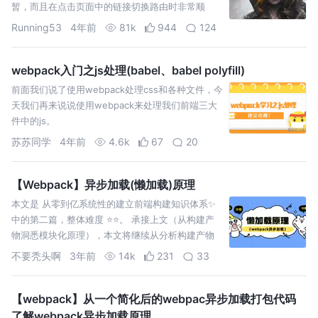
暂，而且在点击页面中的链接切换路由时非常顺
滑，几乎页面可以做到“秒切”的效果，根本不会出现
Running53
4年前
81k
944
124
卡顿等待
webpack入门之js处理(babel、babel polyfill)
前面我们说了使用webpack处理css和各种文件，今
天我们再来说说使用webpack来处理我们前端三大
件中的js。
苏苏同学
4年前
4.6k
67
20
【Webpack】异步加载(懒加载)原理
本文是 从零到亿系统性的建立前端构建知识体系✨
中的第二篇，整体难度 ⭐️⭐️。 承接上文（从构建产
物洞悉模块化原理），本文将继续从分析构建产物
出发，探索 Webpack 中异步加载（懒加载）的原理
不要秃头啊
3年前
14k
231
33
【webpack】从一个简化后的webpac异步加载打包代码
了解webpack异步加载原理