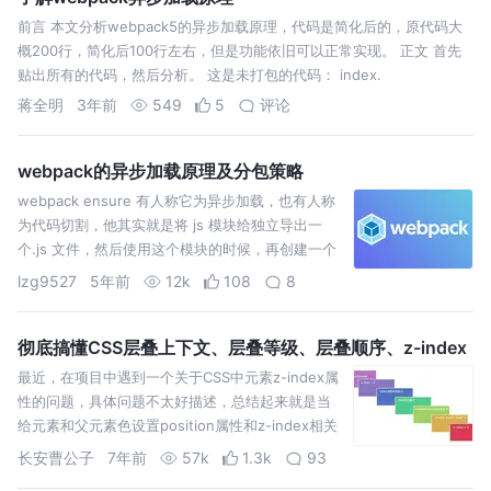
前言 本文分析webpack5的异步加载原理，代码是简化后的，原代码大
概200行，简化后100行左右，但是功能依旧可以正常实现。 正文 首先
贴出所有的代码，然后分析。 这是未打包的代码： index.
蒋全明
3年前
549
5
评论
webpack的异步加载原理及分包策略
webpack ensure 有人称它为异步加载，也有人称
为代码切割，他其实就是将 js 模块给独立导出一
个.js 文件，然后使用这个模块的时候，再创建一个
script 对象，加入到 document.head 对象中，浏
lzg9527
5年前
12k
108
8
览器会自动帮我们发起请求，去请求这个 js 文件，
然后…
彻底搞懂CSS层叠上下文、层叠等级、层叠顺序、z-index
最近，在项目中遇到一个关于CSS中元素z-index属
性的问题，具体问题不太好描述，总结起来就是当
给元素和父元素色设置position属性和z-index相关
属性后，页面上渲染的元素层级结果和我预想的不
长安曹公子
7年前
57k
1.3k
93
一样。根据自己之前的理解，也没找到一个合理的