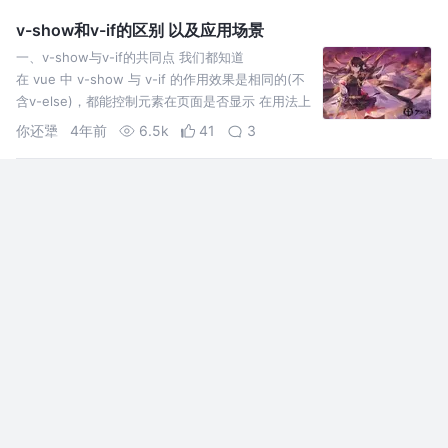
解释。我知道，肯定是我对相关属性…
v-show和v-if的区别 以及应用场景
一、v-show与v-if的共同点 我们都知道
在 vue 中 v-show 与 v-if 的作用效果是相同的(不
含v-else)，都能控制元素在页面是否显示 在用法上
也是相同的 当表达式为true的时
你还犟
4年前
6.5k
41
3
探究 JS 教科书般使人困惑的语言设计缺陷 “null == 0 为 f
alse 但 null <= 0 为 true”
探究 JS 教科书般使人困惑的语言设计缺陷 “null ==
0 为 false 但 null <= 0 为 true”
盛书强
2年前
11k
22
8
面试必问：前端性能监控Performance
通过监控来知道web应用性能的现状和趋势，某次
发布后的性能情况怎么样，是否发布后对性能有影
响，感知到业务出错的概率，业务的稳定性怎么样...