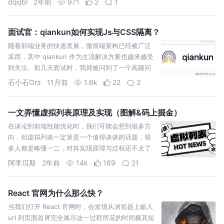
dqqbl
2年前
971
2
1
面试官：qiankun如何实现Js与CSS隔离？
随着前端业务的快速发展，微前端架构已经被广泛
采用，其中 qiankun 作为主流解决方案也越来越受
到关注。前几天面试时，我就被问到了一个高频问
题：qiankun 是如何实现 JS 和 CSS 隔离的？
石小石Orz
11月前
1.6k
22
2
一文弄懂虚拟列表原理及实现（图解&码上掘金）
在谈论到前端性能优化时，我们可能会想到很多方
向，但虚拟列表一定算是一个值得谈谈的话题，很
多人都是略懂一二，对其实现原理与过程还不太了
解，所以当面试官问到比较细节的问题时往往语
阿李贝斯
2年前
14k
169
21
塞，本篇文章将从最简单的固
React 官网为什么那么快？
当我们打开 React 官网时，会发现从浏览器上输入
url 到页面首屏完全展示这一过程所花的时间极其短