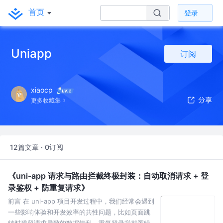
首页
登录
Uniapp
订阅
xiaocp
更多收藏集
12篇文章 · 0订阅
《uni-app 请求与路由拦截终极封装：自动取消请求 + 登
录鉴权 + 防重复请求》
前言 在 uni-app 项目开发过程中，我们经常会遇到
一些影响体验和开发效率的共性问题，比如页面跳
转时残留请求导致的数据错乱、重复登录拦截逻辑