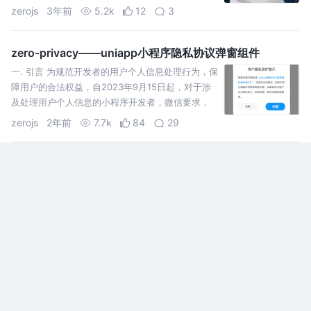
zerojs
3年前
5.2k
12
3
zero-privacy——uniapp小程序隐私协议弹窗组件
一. 引言 为规范开发者的用户个人信息处理行为，保
障用户的合法权益，自2023年9月15日起，对于涉
及处理用户个人信息的小程序开发者，微信要求，
仅当开发者主动向平台同步用户已阅读并同意了小
zerojs
2年前
7.7k
84
29
程序的隐私保
vscode+vite+ts助你高效开发uni-app项目
前言 最近在基于uni-app开发小程序，由于公司使
用的是 HBuilder创建的项目，每次都需要打开
HBuilderX当运行工具，开发体验真是难受至极。打
算使用vscode + vite + ts
废柴菌
2年前
6.8k
126
25
uniapp-vue3-vite 搭建小程序、H5 项目模板
结合Vite、Vue3搭建的小程序、H5开发模板，旨在
开箱即用、快速开发！ ⚡️uni-app, Vue 3, Vite,