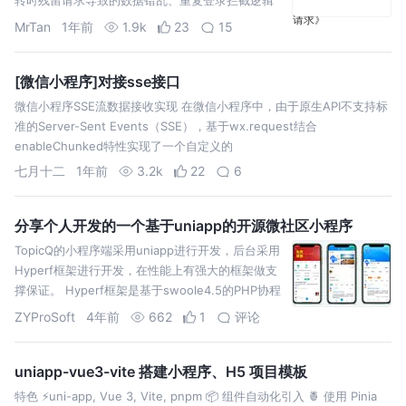
分散、重复请求浪费资源等。这些问题如果处理不
MrTan
1年前
1.9k
23
15
当，会严重影
[微信小程序]对接sse接口
微信小程序SSE流数据接收实现 在微信小程序中，由于原生API不支持标
准的Server-Sent Events（SSE），基于wx.request结合
enableChunked特性实现了一个自定义的
七月十二
1年前
3.2k
22
6
分享个人开发的一个基于uniapp的开源微社区小程序
TopicQ的小程序端采用uniapp进行开发，后台采用
Hyperf框架进行开发，在性能上有强大的框架做支
撑保证。 Hyperf框架是基于swoole4.5的PHP协程
框架，目前有越来越多的项目基于此
ZYProSoft
4年前
662
1
评论
uniapp-vue3-vite 搭建小程序、H5 项目模板
特色 ⚡️uni-app, Vue 3, Vite, pnpm 📦 组件自动化引入 🍍 使用 Pinia