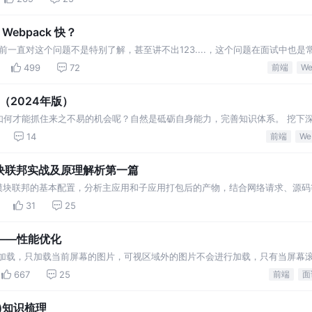
Webpack 快？
k 快？之前一直对这个问题不是特别了解，甚至讲不出123....，这个问题在面试中也
这里分享给大家看一下！
499
72
前端
We
（2024年版）
如何才能抓住来之不易的机会呢？自然是砥砺自身能力，完善知识体系。 挖下
面试经历 + 线上他人面经，筛选整理高频面试题
14
前端
We
模块联邦实战及原理解析第一篇
k5模块联邦的基本配置，分析主应用和子应用打包后的产物，结合网络请求、源
的脚本，搞懂模块联邦的加载
31
25
——性能优化
迟加载，只加载当前屏幕的图片，可视区域外的图片不会进行加载，只有当屏幕
后台服务器压力 提升用户体验 原理 将图片地址存
667
25
前端
面
on)知识梳理