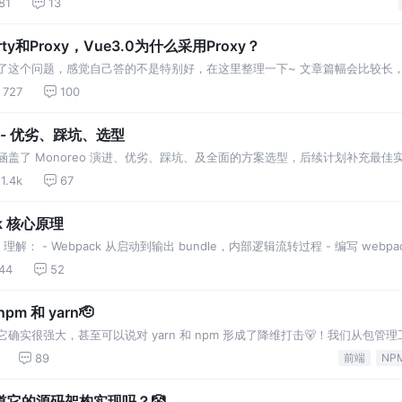
81
13
perty和Proxy，Vue3.0为什么采用Proxy？
了这个问题，感觉自己答的不是特别好，在这里整理一下~ 文章篇幅会比较长
727
100
 - 优劣、踩坑、选型
文涵盖了 Monoreo 演进、优劣、踩坑、及全面的方案选型，后续计划补充最佳
1.4k
67
k 核心原理
解： - Webpack 从启动到输出 bundle，内部逻辑流转过程 - 编写 webp
44
52
m 和 yarn🫡
它确实很强大，甚至可以说对 yarn 和 npm 形成了降维打击🐻！我们从包管
89
前端
NP
道它的源码架构实现吗？🤡