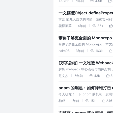
IDuxFE
5年前
4.9k
一文搞懂Object.definePro
前言 前几天面试的时候，面试官问到
持看下去呀~
花椰菜菜
4年前
35k
带你了解更全面的 Monorepo
带你了解更全面的 Monorepo，本
calm08
3年前
163k
[万字总结] 一文吃透 Webpac
解析 webpack 核心流程与插件架构，理
需要弄清楚哪些问题
范文杰
5年前
43k
8
pnpm 的崛起：如何降维打击 np
今天研究了一下 pnpm 的机制，发现
史，一起看下到底好在哪里？
柏成
1年前
15k
246
面试官：pnpm 那么流行，知