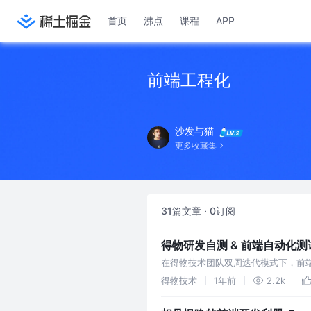
首页
沸点
课程
APP
前端工程化
沙发与猫
更多收藏集
31篇文章 · 0订阅
得物研发自测 & 前端自动化
在得物技术团队双周迭代模式下，前
心诉求，其核心诉求在于通过建立可
得物技术
1年前
2.2k