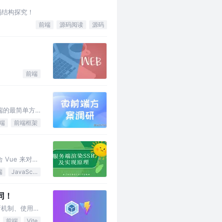
码结构探究！
前端
源码阅读
源码
前端
前端的最简单方
端
前端框架
Vue 来对
端
JavaScript
同！
更新机制、使用成
前端
Vite