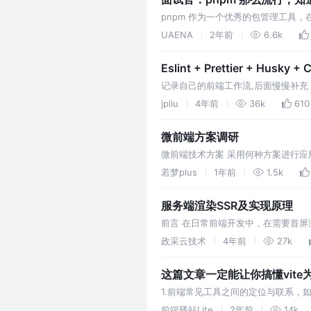
pnpm 作为一个优秀的包管理工具，
UAENA
2年前
6.6k
Eslint + Prettier + Husk
记录自己的前端工作流,后面慢慢补充 1.代码规范, E
jpliu
4年前
36k
610
微前端方案调研
微前端技术方案 采用何种方案进行应用
案，通过iframe加载子应用。 通信可以
若梦plus
1年前
1.5k
服务端渲染SSR及实现原理
前言 在日常前端开发中，在需要首屏渲
SSR 的实现逻辑来进行解读。通过阅
政采云技术
4年前
27k
这篇文章一定能让你搞懂vite
1.前端常见工具之间的定位与联系，如web
本等方面逐一去分析，vite与webpa
前端驿站Lite
2年前
14k