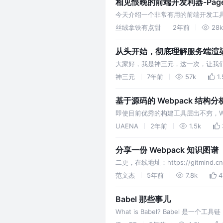
相见恨晚的前端开发利器-Page
今天介绍一个非常有用的前端开发工具
给我看看 录个屏给我看看你是怎么操作的
丝绒拿铁有点甜
2年前
28k
从头开始，彻底理解服务端渲染
大家好，我是神三元，这一次，让我们来以R
组件的SSR。 一. SSR vs CSR 
神三元
7年前
57k
1.
基于源码的 Webpack 结构分
即使目前优秀的构建工具层出不穷，We
读，内容较多，建议细品+收藏（dog
UAENA
2年前
1.5k
分享一份 Webpack 知识图谱
二更，在线地址：https://gitmind.cn
范文杰
5年前
7.8k
4
Babel 那些事儿
What is Babel? Babel 是一个
以便能够运行在当前和旧版本的浏览