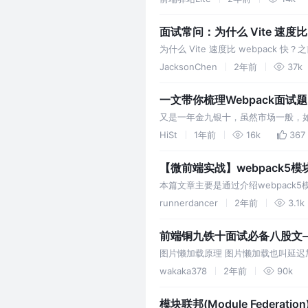
面试常问：为什么 Vite 速度比 
为什么 Vite 速度比 webpac
学习的过程当中总结了以下几点，在
JacksonChen
2年前
37k
一文带你梳理Webpack面试题
又是一年金九银十，虽然市场一般，
上长线钓金鳌。 本文基于笔者的个人
HiSt
1年前
16k
367
【微前端实战】webpack5
本篇文章主要是通过介绍webpac
共享依赖，子应用是如何加载主应用
runnerdancer
2年前
3.1k
前端铜九铁十面试必备八股文
图片懒加载原理 图片懒加载也叫延
载。 特点： 提高网页加载速度 减少
wakaka378
2年前
90k
模块联邦(Module Federati