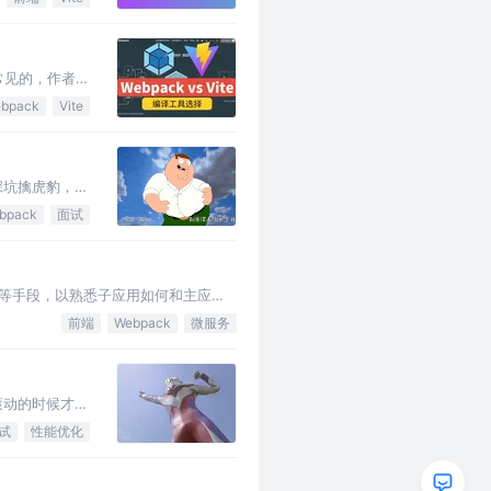
是常见的，作者在
bpack
Vite
深坑擒虎豹，挂
bpack
面试
码等手段，以熟悉子应用如何和主应用
前端
Webpack
微服务
滚动的时候才加
试
性能优化