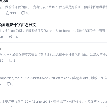
Spy
。 做前端开发的你，一定有过以下经历： 我这里是好的啊，你截个图给我看看
 ... 还有，我们
330
65
原理(8千字汇总长文)
eact为例，把服务端渲染(Server Side Render，简称“SSR”)学个明
废话不多说，直接起一个express服务器。 启动之后打开loc…
5k
125
析
bpack 还是保持着其在现代前端开发工具链中不可替代的地位。这篇文章将会带
e
35
2
/app/doc/fac1c196e29b8f9052239f16cff7d4c7 内容稍有 diff，以线
7
6
工具链，主要用于将采用 ECMAScript 2015+ 语法编写的代码转换为向后兼容的 Java
器