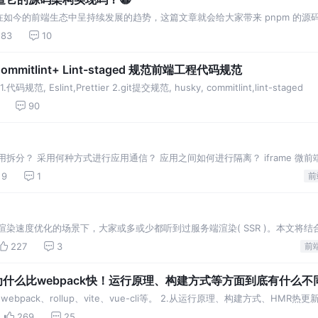
在如今的前端生态中呈持续发展的趋势，这篇文章就会给大家带来 pnpm 的源
83
10
y + Commitlint+ Lint-staged 规范前端工程代码规范
slint,Prettier 2.git提交规范, husky, commitlint,lint-staged
90
拆分？ 采用何种方式进行应用通信？ 应用之间如何进行隔离？ iframe 微
通过postMessage进行通
9
1
前
染速度优化的场景下，大家或多或少都听到过服务端渲染( SSR )。本文将结合 
读本文你将了解到: 服务端渲染的使用
227
3
前
为什么比webpack快！运行原理、构建方式等方面到底有什么不
pack、rollup、vite、vue-cli等。 2.从运行原理、构建方式、HMR热
ck之间的差异
269
25