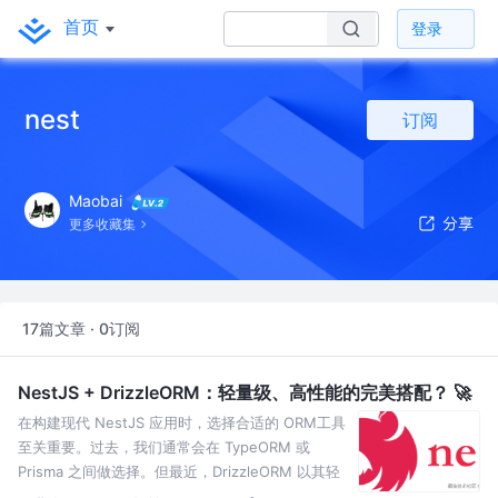
首页
登录
nest
订阅
Maobai
更多收藏集
17篇文章 · 0订阅
NestJS + DrizzleORM：轻量级、高性能的完美搭配？ 🚀
在构建现代 NestJS 应用时，选择合适的 ORM工具
至关重要。过去，我们通常会在 TypeORM 或
Prisma 之间做选择。但最近，DrizzleORM 以其轻
量级、类型安全等特性迅速崭露头角