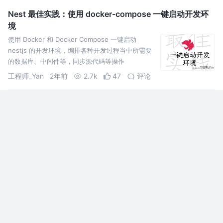
Nest 最佳实践：使用 docker-compose 一键启动开发环
境
使用 Docker 和 Docker Compose 一键启动
nestjs 的开发环境，编排各种开发过程当中所需要
的数据库、中间件等，同步源代码等操作
工程师_Yan
2年前
2.7k
47
评论
我终于会用Docker了(nest+prisma+psotgresql+nginx+
https)
本文会讲什么：对于docker的理解，docker必知必
会的命令，以及最后是笔者的实战部署，和一些踩
坑记录； 本文不会讲什么：docker更深层次的原
理，即本文更多是一篇应用性文章，欢迎继续阅读
Justin3go
3年前
3.2k
75
11
后续章
NestJS 🧑‍🍳 厨子必修课（一）：后端的本质
NestJS 🧑‍🍳 厨子必修第一课（后端的本质）。如
果前端是盘丝洞，那么后端就是地基，稳固可靠的