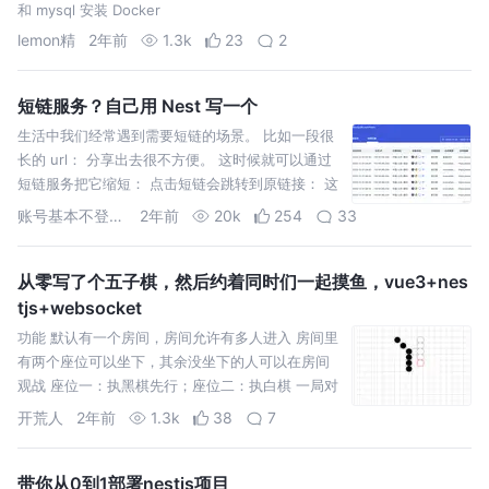
和 mysql 安装 Docker
lemon精
2年前
1.3k
23
2
短链服务？自己用 Nest 写一个
生活中我们经常遇到需要短链的场景。 比如一段很
长的 url： 分享出去很不方便。 这时候就可以通过
短链服务把它缩短： 点击短链会跳转到原链接： 这
种在短信里很常见： 因为短信是按照字数收费的，
账号基本不登录可以加我微信
2年前
20k
254
33
太长不但
从零写了个五子棋，然后约着同时们一起摸鱼，vue3+nes
tjs+websocket
功能 默认有一个房间，房间允许有多人进入 房间里
有两个座位可以坐下，其余没坐下的人可以在房间
观战 座位一：执黑棋先行；座位二：执白棋 一局对
局没结束时，座位上的人可以站起来，由房间里观
开荒人
2年前
1.3k
38
7
战的人坐下接着下
带你从0到1部署nestjs项目