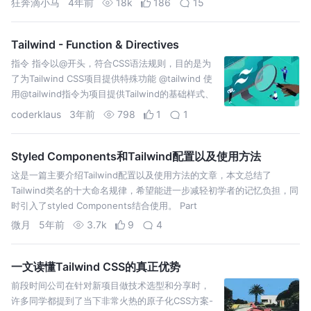
狂奔滴小马
4年前
18k
186
15
Tailwind - Function & Directives
指令 指令以@开头，符合CSS语法规则，目的是为
了为Tailwind CSS项目提供特殊功能 @tailwind 使
用@tailwind指令为项目提供Tailwind的基础样式、
组件样式、实用程序样式
coderklaus
3年前
798
1
1
Styled Components和Tailwind配置以及使用方法
这是一篇主要介绍Tailwind配置以及使用方法的文章，本文总结了
Tailwind类名的十大命名规律，希望能进一步减轻初学者的记忆负担，同
时引入了styled Components结合使用。 Part
微月
5年前
3.7k
9
4
一文读懂Tailwind CSS的真正优势
前段时间公司在针对新项目做技术选型和分享时，
许多同学都提到了当下非常火热的原子化CSS方案-