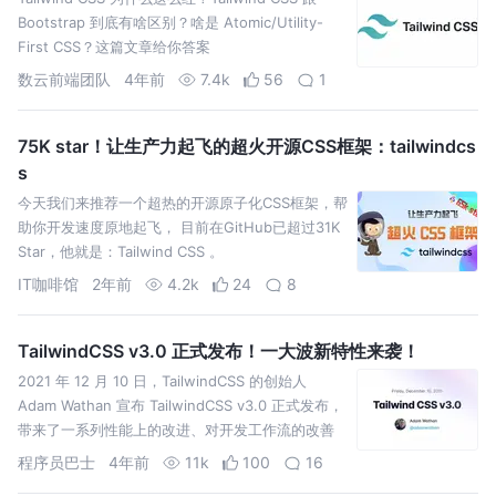
Bootstrap 到底有啥区别？啥是 Atomic/Utility-
First CSS？这篇文章给你答案
数云前端团队
4年前
7.4k
56
1
75K star！让生产力起飞的超火开源CSS框架：tailwindcs
s
今天我们来推荐一个超热的开源原子化CSS框架，帮
助你开发速度原地起飞， 目前在GitHub已超过31K
Star，他就是：Tailwind CSS 。
IT咖啡馆
2年前
4.2k
24
8
TailwindCSS v3.0 正式发布！一大波新特性来袭！
2021 年 12 月 10 日，TailwindCSS 的创始人
Adam Wathan 宣布 TailwindCSS v3.0 正式发布，
带来了一系列性能上的改进、对开发工作流的改善
以及大量的新特
程序员巴士
4年前
11k
100
16