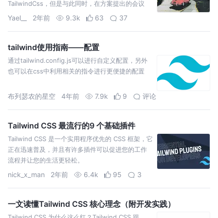
TailwindCss，但是与此同时，在方案提出的会议
上，也有不少同事针对这个轮子提出了自己的质
Yael__
2年前
9.3k
63
37
疑，大家各
tailwind使用指南——配置
通过tailwind.config.js可以进行自定义配置，另外
也可以在css中利用相关的指令进行更便捷的配置
布列瑟农的星空
4年前
7.9k
9
评论
Tailwind CSS 最流行的9 个基础插件
Tailwind CSS 是一个实用程序优先的 CSS 框架，它
正在迅速普及，并且有许多插件可以促进您的工作
流程并让您的生活更轻松。
nick_x_man
2年前
6.4k
95
3
一文读懂Tailwind CSS 核心理念（附开发实践）
Tailwind CSS 为什么这么红？Tailwind CSS 跟