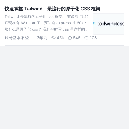
快速掌握 Tailwind：最流行的原子化 CSS 框架
Tailwind 是流行的原子化 css 框架。 有多流行呢？
它现在有 68k star 了，要知道 express 才 60k：
那什么是原子化 css？ 我们平时写 css 是这样的：
在 ht
账号基本不登录可以加我微信
3年前
45k
645
108
一步步从 CSS Modules 切换到 Tailwind CSS
tailwind css 太火辣，本文介绍了如何从 css
modules 切到 tailwind css，会极大提升开发体验
SSSS
3年前
13k
95
56
使用 Tailwind CSS 一年后，我的一些感受
Tailwind CSS 在过去两年的流行程度一直保持一个高速增长的态势，尤
其是2020年，更是各大论坛/社区热烈讨论的话题。