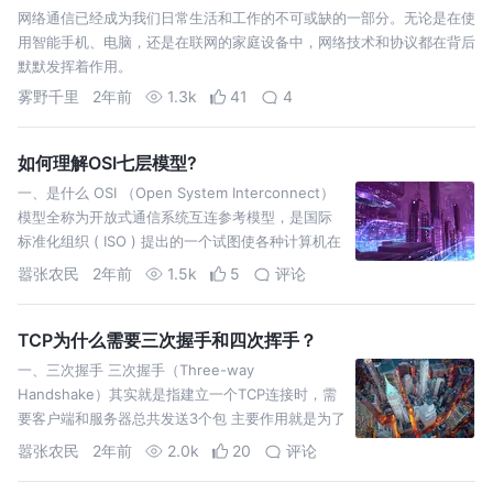
网络通信已经成为我们日常生活和工作的不可或缺的一部分。无论是在使
用智能手机、电脑，还是在联网的家庭设备中，网络技术和协议都在背后
默默发挥着作用。
雾野千里
2年前
1.3k
41
4
如何理解OSI七层模型?
一、是什么 OSI （Open System Interconnect）
模型全称为开放式通信系统互连参考模型，是国际
标准化组织 ( ISO ) 提出的一个试图使各种计算机在
世界范围内互连为网络的标准框
嚣张农民
2年前
1.5k
5
评论
TCP为什么需要三次握手和四次挥手？
一、三次握手 三次握手（Three-way
Handshake）其实就是指建立一个TCP连接时，需
要客户端和服务器总共发送3个包 主要作用就是为了
确认双方的接收能力和发送能力是否正常、指定自
嚣张农民
2年前
2.0k
20
评论
己的初始化