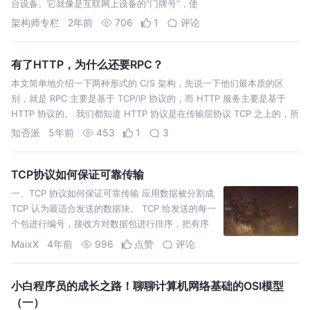
台设备。它就像是互联网上设备的“门牌号”，使
架构师专栏
2年前
706
1
评论
有了HTTP，为什么还要RPC？
本文简单地介绍一下两种形式的 C/S 架构，先说一下他们最本质的区
别，就是 RPC 主要是基于 TCP/IP 协议的，而 HTTP 服务主要是基于
HTTP 协议的。 我们都知道 HTTP 协议是在传输层协议 TCP 之上的，所
以效率来看的话，RPC 当然是要更胜一筹啦！下面来…
知否派
5年前
453
1
3
TCP协议如何保证可靠传输
一、TCP 协议如何保证可靠传输 应用数据被分割成
TCP 认为最适合发送的数据块。 TCP 给发送的每一
个包进行编号，接收方对数据包进行排序，把有序
数据传送给应用层。 校验和： TCP 将保持它首部
MaixX
4年前
996
点赞
评论
小白程序员的成长之路！聊聊计算机网络基础的OSI模型
（一）