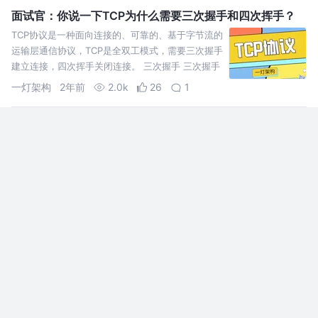
面试官：你说一下TCP为什么需要三次握手和四次挥手？
TCP协议是一种面向连接的、可靠的、基于字节流的
运输层通信协议，TCP是全双工模式，需要三次握手
建立连接，四次挥手关闭连接。 三次握手 三次握手
（Three-way Handshake）是指建立一个
一灯架构
2年前
2.0k
26
1
说说 TCP的粘包、拆包
拆包和粘包是在socket编程中经常出现的情况， 在socket通讯过程中，
如果通讯的一端一次性连续发送多条数据包，tcp协议会将多个数据包打
包成一个tcp报文发送出去，这就是所谓的粘包。
喵呜刷题
4年前
418
点赞
评论
TCP 拥塞机制、如何保证包的有序传输
当新建连接时，cwnd 初始化为1个最大 报文段(MSS) 大小，发送端开始
按照拥塞窗口大小发送数据，每当有一个报文段被确认，cwnd 就增加1
个MSS大小。这样 cwnd 的值就随着网络往返时间(Round Trip
Time,RTT)呈指数级增长。 当 拥塞窗口cwnd 达…
大叔说码
5年前
4.9k
5
3