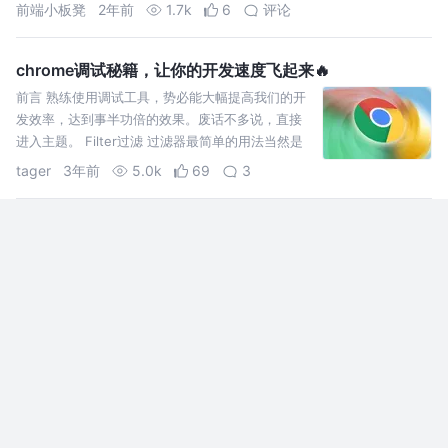
前端小板凳
2年前
1.7k
6
评论
chrome调试秘籍，让你的开发速度飞起来🔥
前言 熟练使用调试工具，势必能大幅提高我们的开
发效率，达到事半功倍的效果。废话不多说，直接
进入主题。 Filter过滤 过滤器最简单的用法当然是
直接输入过滤的字符，但这远远不够🤗。除了直接
tager
3年前
5.0k
69
3
输入，我们还
使用Chrome开发者工具调试Android端内网页(微信，Q
Q，UC，App内嵌页等)
移动端页面调试一直是好多朋友头疼的问题，iOS 由
于其封闭的特性和整体较高的性能，整体适配相对
好做，调试也由于 safari 的打通变得很方便。而
Android 系统，尤其是国内环境下的 Android 系
骄尔
8年前
27k
490
43
统，由于版本跨度大，且各家厂商采用自研内核，
使得其成为移动端页面问题出…
脱发秘籍：前端Chrome调试技巧最全汇总
脱发秘籍，快速了解前端Chrome调试工具，这里有