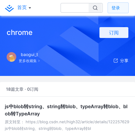
首页
登录
chrome
订阅
baogui_t
更多收藏集
18篇文章 · 0订阅
js中blob转string、string转blob、typeArray转blob、bl
ob转TypeArray
原文转至： https://blog.csdn.net/high32/article/details/122257629
js中blob转string、string转blob、typeArray转bl