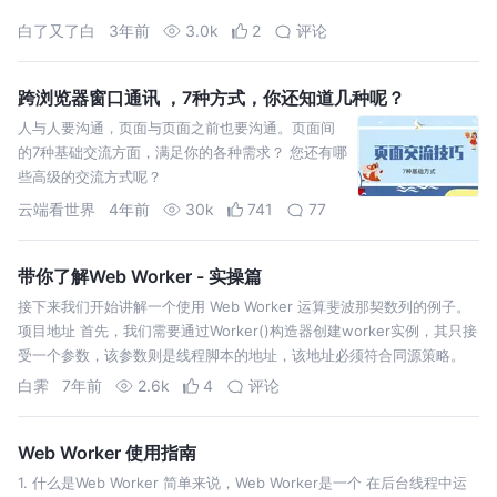
白了又了白
3年前
3.0k
2
评论
跨浏览器窗口通讯 ，7种方式，你还知道几种呢？
人与人要沟通，页面与页面之前也要沟通。页面间
的7种基础交流方面，满足你的各种需求？ 您还有哪
些高级的交流方式呢？
云端看世界
4年前
30k
741
77
带你了解Web Worker - 实操篇
接下来我们开始讲解一个使用 Web Worker 运算斐波那契数列的例子。
项目地址 首先，我们需要通过Worker()构造器创建worker实例，其只接
受一个参数，该参数则是线程脚本的地址，该地址必须符合同源策略。
可以查看代码，我再使用同目录下的 dedicate-worke…
白霁
7年前
2.6k
4
评论
Web Worker 使用指南
1. 什么是Web Worker 简单来说，Web Worker是一个 在后台线程中运