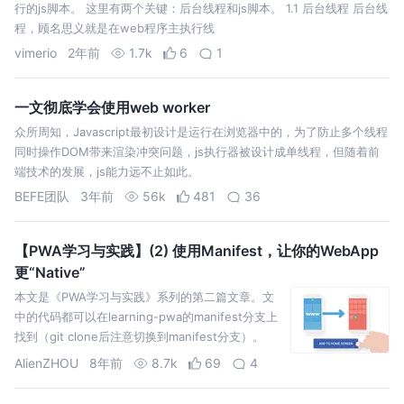
行的js脚本。 这里有两个关键：后台线程和js脚本。 1.1 后台线程 后台线
程，顾名思义就是在web程序主执行线
vimerio
2年前
1.7k
6
1
一文彻底学会使用web worker
众所周知，Javascript最初设计是运行在浏览器中的，为了防止多个线程
同时操作DOM带来渲染冲突问题，js执行器被设计成单线程，但随着前
端技术的发展，js能力远不止如此。
BEFE团队
3年前
56k
481
36
【PWA学习与实践】(2) 使用Manifest，让你的WebApp
更“Native”
本文是《PWA学习与实践》系列的第二篇文章。文
中的代码都可以在learning-pwa的manifest分支上
找到（git clone后注意切换到manifest分支）。
PWA作为时下最火热的技术概念之一，对提升Web
AlienZHOU
8年前
8.7k
69
4
应用的安全、性能和体验有着很大的意义，非常值
得我们去了解与…