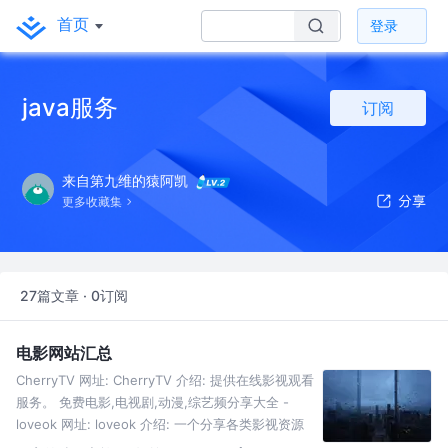
首页
登录
java服务
订阅
来自第九维的猿阿凯
更多收藏集
27篇文章 · 0订阅
电影网站汇总
CherryTV 网址: CherryTV 介绍: 提供在线影视观看
服务。 免费电影,电视剧,动漫,综艺频分享大全 -
loveok 网址: loveok 介绍: 一个分享各类影视资源
的平台。 JOJ