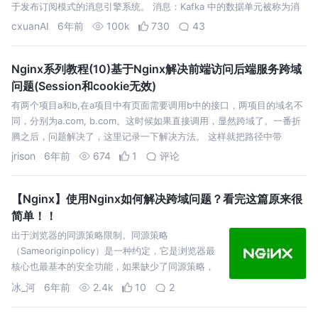
于发布订阅模式的消息引擎系统。 消息：Kafka 中的数据单元被称为消
息，也被称为记录，可以把它看作数据库表中某一行的记录。…
cxuanAI
6年前
100k
730
43
Nginx系列教程(10)基于Nginx解决前端访问后端服务跨域
问题(Session和cookie无效)
有两个项目a和b,在a项目中有页面需要调用b中的接口，两项目的域名不
同，分别为a.com, b.com。这时候如果直接调用，显然跨域了。一番折
腾之后，问题解决了，这里记录一下解决方法。 这样就把路径中带
有/xxx/的请求都转到了b.com。如果不需要保存cookie，保持ses…
jrison
6年前
674
1
评论
【Nginx】使用Nginx如何解决跨域问题？看完这篇原来很
简单！！
出于浏览器的同源策略限制。同源策略
（Sameoriginpolicy）是一种约定，它是浏览器最
核心也最基本的安全功能，如果缺少了同源策略，
则浏览器的正常功能可能都会受到影响。可以说
冰_河
6年前
2.4k
10
2
Web是构建在同源策略基础之上的，浏览器只是针
对同源策略的一种实现。同源策略会阻止一个域的