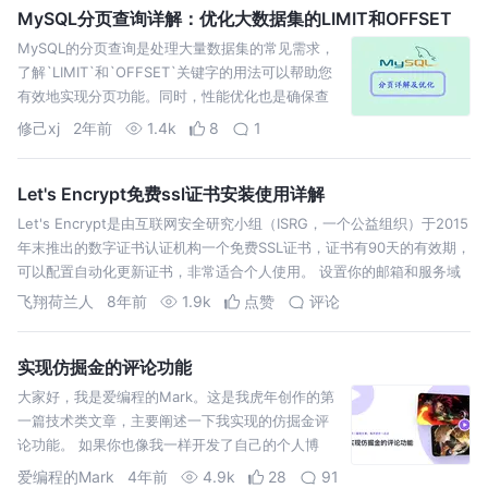
java…
MySQL分页查询详解：优化大数据集的LIMIT和OFFSET
MySQL的分页查询是处理大量数据集的常见需求，
了解`LIMIT`和`OFFSET`关键字的用法可以帮助您
有效地实现分页功能。同时，性能优化也是确保查
询高效执行的关键。通过合理配置和结合其他优化
修己xj
2年前
1.4k
8
1
策略，
Let's Encrypt免费ssl证书安装使用详解
Let's Encrypt是由互联网安全研究小组（ISRG，一个公益组织）于2015
年末推出的数字证书认证机构一个免费SSL证书，证书有90天的有效期，
可以配置自动化更新证书，非常适合个人使用。 设置你的邮箱和服务域
名，执行该命令即可生成证书。 使用--webroot 模式会在…
飞翔荷兰人
8年前
1.9k
点赞
评论
实现仿掘金的评论功能
大家好，我是爱编程的Mark。这是我虎年创作的第
一篇技术类文章，主要阐述一下我实现的仿掘金评
论功能。 如果你也像我一样开发了自己的个人博
客，但是还没有实现一个合适的评论功能，还没有
爱编程的Mark
4年前
4.9k
28
91