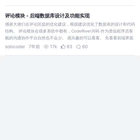
合适的思路，建议阅读
评论模块 - 后端数据库设计及功能实现
感谢大佬们在评论区提的优化建议，根据建议优化了数据表的设计和代码
结构。 评论模块在很多系统中都有，CodeRiver河码 作为类似程序员客
栈的沟通协作平台自然也不会少。 感兴趣的可以看看。 先看看前端界面
长什么样，知道了前端需要什么数据，就知道数据库该怎么设计了。 首
solocoder
7年前
17k
93
60
先评论的主…
全网都在搞的评论区、主页等显示IP地址功能
近大半年发现很多的应用, 都开放了 显示 IP 属地的
显示，先给掘金设计一波全网都在搞的显示ip地址功
能,你还不来学学,
浏览器API调用工程师_Taylor
3年前
12k
118
46
实现网站的评论功能
现在大部分评论实际上都不再是多级嵌套结构的了，基本都是二级结构，
即评论和回复，回复是多级的，但实际上以二级结构展示的，包括掘金，
网易云等等，从样式上来说都是这样的。 因而最主要的问题是，对这类