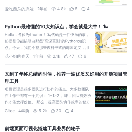
爱吃西瓜的胖娃
2年前
4.8k
8
4
Python最难懂的10大知识点，学会就是大牛！ 🐍
Hello，各位Pythoner！ 写代码是一件快乐的事，
前提是你能搞明白那些“高深莫测”的Python知识
点。今天，我们不整那些教科书式的晦涩定义，用
最通俗的语言、最搞笑的例子，把这些知识点给你
花小姐的春天
1年前
2.1k
47
6
掰开
又到了年终总结的时候，推荐一波优质又好用的开源项目管
理工具
项目管理是很多团队进行协作的痛点。大多数团队
在工作中都有一个共识： 1+1>2 。即，团队有效协
作才能发挥价值。 那么，提高团队协作效率的秘方
是什么? 使用高效的项目管理工具!
Gitee
4年前
5.2k
30
4
前端页面可视化搭建工具业界的轮子