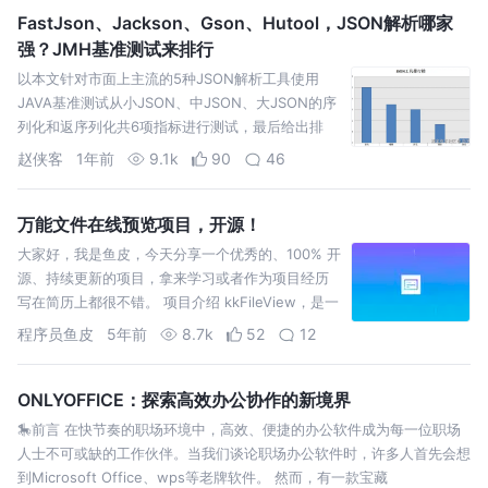
FastJson、Jackson、Gson、Hutool，JSON解析哪家
强？JMH基准测试来排行
以本文针对市面上主流的5种JSON解析工具使用
JAVA基准测试从小JSON、中JSON、大JSON的序
列化和返序列化共6项指标进行测试，最后给出排
名，希望排名能给您在做JSON工具选型时有帮助
赵侠客
1年前
9.1k
90
46
万能文件在线预览项目，开源！
大家好，我是鱼皮，今天分享一个优秀的、100% 开
源、持续更新的项目，拿来学习或者作为项目经历
写在简历上都很不错。 项目介绍 kkFileView，是一
个基于 Java SpringBoot 框架的文
程序员鱼皮
5年前
8.7k
52
12
ONLYOFFICE：探索高效办公协作的新境界
🎠前言 在快节奏的职场环境中，高效、便捷的办公软件成为每一位职场
人士不可或缺的工作伙伴。当我们谈论职场办公软件时，许多人首先会想
到Microsoft Office、wps等老牌软件。 然而，有一款宝藏