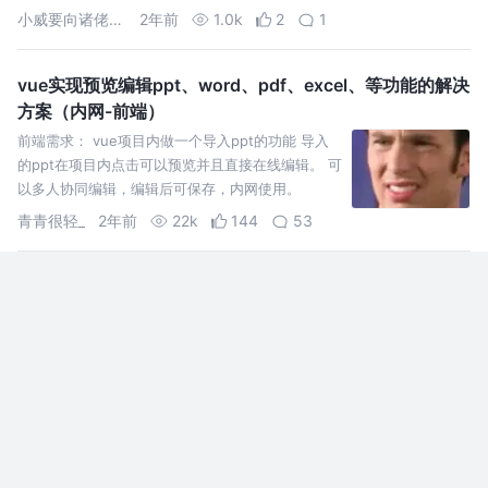
小威要向诸佬学习呀
2年前
1.0k
2
1
vue实现预览编辑ppt、word、pdf、excel、等功能的解决
方案（内网-前端）
前端需求： vue项目内做一个导入ppt的功能 导入
的ppt在项目内点击可以预览并且直接在线编辑。 可
以多人协同编辑，编辑后可保存，内网使用。
onlyOffice免费版
青青很轻_
2年前
22k
144
53
一分钟教你word转html
前情 在公司开发一些业务的时候会涉及到一些协议
政策需要通过页面来展示，这些协议政策一般都是
法务给我们一个word的文档，最开始的时候因为没
有什么基建，都是一行一行去复制通过标签包裹，
前端笨鸟
2年前
4.2k
29
31
效率及其低下，于是
不写一行代码，利用 ChatGPT 从 0 生成一个批量水印工
具