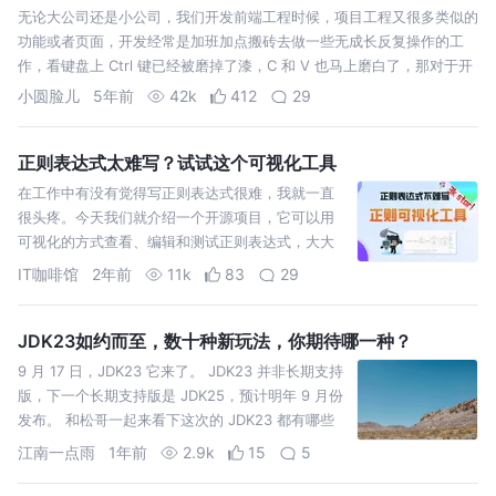
无论大公司还是小公司，我们开发前端工程时候，项目工程又很多类似的
功能或者页面，开发经常是加班加点搬砖去做一些无成长反复操作的工
作，看键盘上 Ctrl 键已经被磨掉了漆，C 和 V 也马上磨白了，那对于开
发如何把这些重复的工作用机器去解决？在前端资源紧缺的情况下，是否
小圆脸儿
5年前
42k
412
29
可直接有工具…
正则表达式太难写？试试这个可视化工具
在工作中有没有觉得写正则表达式很难，我就一直
很头疼。今天我们就介绍一个开源项目，它可以用
可视化的方式查看、编辑和测试正则表达式，大大
的提升效率，它就是：regex-vis
IT咖啡馆
2年前
11k
83
29
JDK23如约而至，数十种新玩法，你期待哪一种？
9 月 17 日，JDK23 它来了。 JDK23 并非长期支持
版，下一个长期支持版是 JDK25，预计明年 9 月份
发布。 和松哥一起来看下这次的 JDK23 都有哪些
新特性～ 一 Language
江南一点雨
1年前
2.9k
15
5