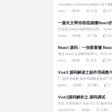
unstable_scheduleCall
级(priorityLevel)、一个回调函数(ca
uccs
3年前
2.6k
21
一篇长文帮你彻底搞懂React
点击进入React源码调试仓库。 S
管理任务，安排任务的执行。这就是Re
Axizs
5年前
13k
10
React 源码：一张图看懂 Rea
通过 react 合成事件的学习，学
取事件两个接口，插件自身去实现事
uccs
2年前
6.1k
57
Vue3 源码解读之副作用函数
1、副作用函数 副作用函数是指会产生副作
的任何函数都可以读取或设置 body
james
2年前
687
7
Vue3源码解析之 源码调试
前言 本系列基于 Vue 3.2.37 
JasonChen
2年前
3.9k