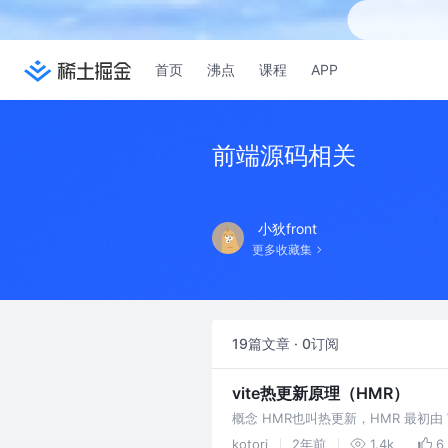
首页
沸点
课程
APP
前端源码相关
小狄front
更多收藏集
19篇文章 · 0订阅
vite热更新原理（HMR）
概念 HMR也叫热更新，HMR 最初由
加载、更新是一种页面级别的原子操
kotori
2年前
1.4k
6