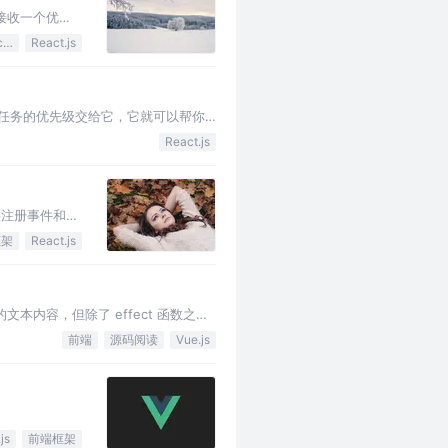
 它接收一个优先
JavaScript
React.js
务和任务的优先级交给它，它就可以帮你
。对于单个任务，…
React.js
供注册事件和提
框架
React.js
文本内容，但除了 effect 函数之外
前端
源码阅读
Vue.js
js
前端框架