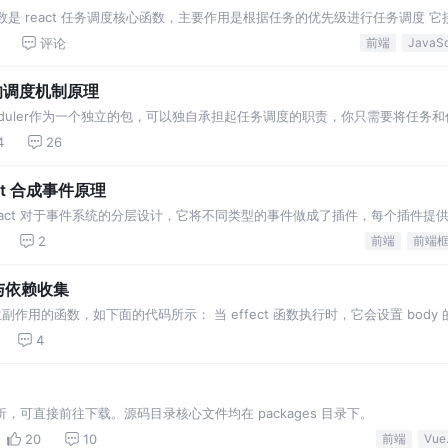
back 这个函数是 react 任务调度核心函数，主要作用是根据任务的优先级进行任务调度
评论
前端
的调度机制原理
cheduler作为一个独立的包，可以独自承担起任务调度的职责，你只需要将任
act和Scheduler配合工作的模式。 对于多个任务，它会先执行优先级高的
4
26
ct 合成事件原理
习 react 对于事件系统的分层设计，它将不同类型的事件做成了插件，每个插件提
件的注册和事件提取
2
前端
前端
与依赖收集
用的函数，如下面的代码所示： 当 effect 函数执行时，它会设置 body 的
4
版本分析，可直接前往下载。源码目录核心文件均在 packages 目录下。
20
10
前端
Vue.