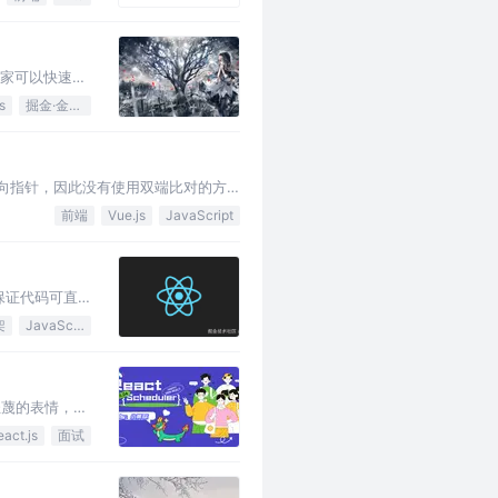
大家可以快速掌
s
掘金·金石计划
于没有设置反向指针，因此没有使用双端比对的方
前端
Vue.js
JavaScript
，保证代码可直
架
JavaScript
官轻蔑的表情，我
eact.js
面试