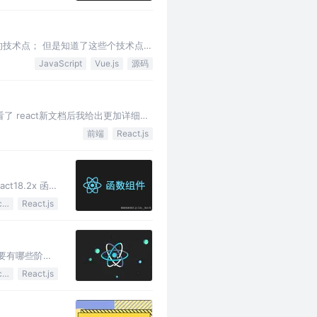
都知道的技术点； 但是知道了这些个技术点就
JavaScript
Vue.js
源码
了 react新文档后我给出更加详细的
前端
React.js
18.2x 函数
JavaScript
React.js
主要有哪些阶
JavaScript
React.js