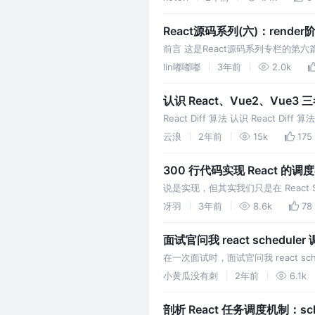
React源码系列(六)：render
前言 这是React源码系列专栏的
握React源码的相关概念以及核心
lin嘟嘟嘟
3年前
2.0k
认识 React、Vue2、Vue3 
React Diff 算法 认识 React
式去优化 Diff
云浪
2年前
15k
175
300 行代码实现 React 的调度器
说是实现，但其实我们只是在 React
接执行。大家可以复制代码到编辑器中，
冴羽
3年前
8.6k
78
面试官问我 react schedul
在一次面试时，面试官问我 react 
在心里默默的下定决心：三十年河东三十年
小黄瓜没有刺
2年前
6.1k
剖析 React 任务调度机制：sche