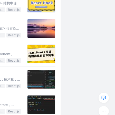
循环结构中使
JavaScript
React.js
现真的很喜欢问
JavaScript
React.js
onent、
JavaScript
React.js
ct 技术栈，用
JavaScript
React.js
tate，
JavaScript
React.js