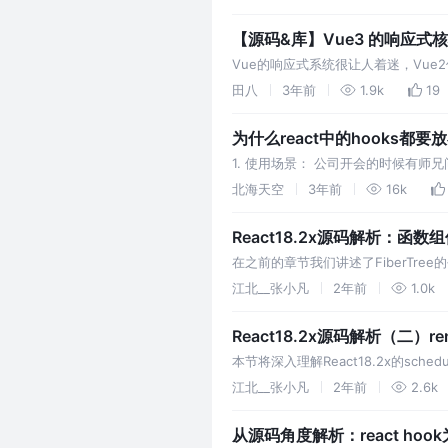
【源码&库】Vue3 的响应式核心 
Vue的响应式系统很让人着迷，Vue2使
能写出一个响应式系统吗？答案是
田八
3年前
1.9k
19
为什么react中的hooks都要
1. 使用场景： 公司开会的时候有师兄
解释并给出具体代码来解释为什么要放
北海天空
3年前
16k
React18.2x源码解析：函
在之前的章节我们讲述了FiberTre
组件的具体加载过程。 1，加载阶段
江北__张小凡
2年前
1.0k
React18.2x源码解析（二）re
本节将深入理解React18.2x的sc
段？ 根据react18的源码，我们可以
江北__张小凡
2年前
2.6k
从源码角度解析：react ho