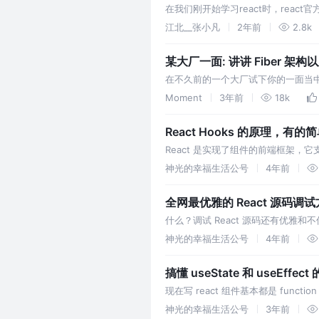
在我们刚开始学习react时，reac
用。 之所以会有这样的规定，这和rea
江北__张小凡
2年前
2.8k
某大厂一面: 讲讲 Fiber 架
在不久前的一个大厂试下你的一面当中
这个。关于 React 的,10 篇里面有 5
Moment
3年前
18k
React Hooks 的原理，有
React 是实现了组件的前端框架，它支持 
PureComponent）的方式开发新
神光的幸福生活公号
4年前
全网最优雅的 React 源码调
什么？调试 React 源码还有优雅和
了多年之后想深入一下，所以最近开始看 R
神光的幸福生活公号
4年前
搞懂 useState 和 useEffe
现在写 react 组件基本都是 functio
useEffect 可以管理异步逻辑，u
神光的幸福生活公号
3年前