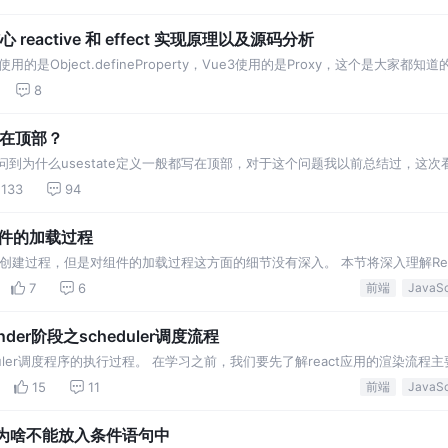
reactive 和 effect 实现原理以及源码分析
用的是Object.defineProperty，Vue3使用的是Proxy，这个是大家
8
放在顶部？
问到为什么usestate定义一般都写在顶部，对于这个问题我以前总结过，这次看
在顶部。 2
133
94
数组件的加载过程
e的创建过程，但是对组件的加载过程这方面的细节没有深入。 本节将深入理解React
 首先准备一个函数组件案例：
7
6
前端
nder阶段之scheduler调度流程
heduler调度程序的执行过程。 在学习之前，我们要先了解react应用的渲染流程
分成两个大的阶段： re
15
11
前端
ok为啥不能放入条件语句中