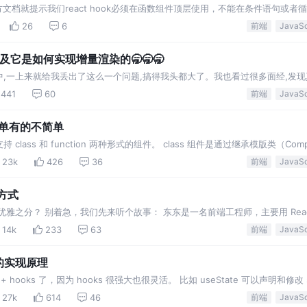
t官方文档就提示我们react hook必须在函数组件顶层使用，不能在条件语句或者
ct hook的实现原理脱离不
26
6
前端
构以及它是如何实现增量渲染的🥱🥱🥱
,一上来就给我丢出了这么一个问题,搞得我头都大了。我也看过很多面经,发
 篇都会问到 Fiber 相关的。
441
60
前端
的简单有的不简单
class 和 function 两种形式的组件。 class 组件是通过继承模版类（Comp
组件的，这
23k
426
36
前端
试方式
不优雅之分？ 别着急，我们先来听个故事： 东东是一名前端工程师，主要用 Rea
eact 源码。 他把 re
14k
233
63
前端
ct 的实现原理
n + hooks 了，因为 hooks 很强大也很灵活。 比如 useState 可以声明和修改 s
27k
614
46
前端