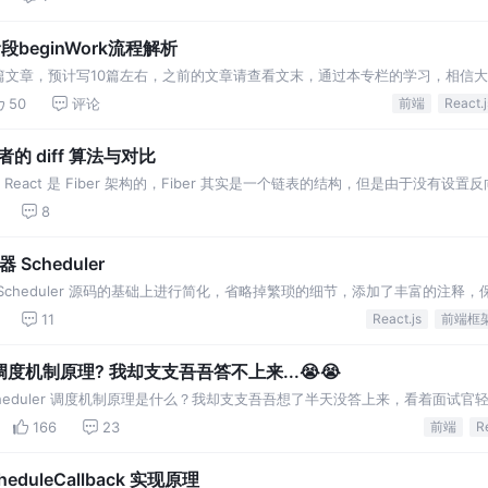
阶段beginWork流程解析
第六篇文章，预计写10篇左右，之前的文章请查看文末，通过本专栏的学习，相信
思想，向成为大佬的道路上更近一步；
50
评论
前端
React.j
三者的 diff 算法与对比
 Diff 算法 React 是 Fiber 架构的，Fiber 其实是一个链表的结构，但是由
8
 Scheduler
 Scheduler 源码的基础上进行简化，省略掉繁琐的细节，添加了丰富的注释
直接运行，非常适合学习 React
11
React.js
前端框
er 调度机制原理? 我却支支吾吾答不上来...😭😭
scheduler 调度机制原理是什么？我却支支吾吾想了半天没答上来，看着面试
河西，莫欺少年穷......
166
23
前端
R
duleCallback 实现原理