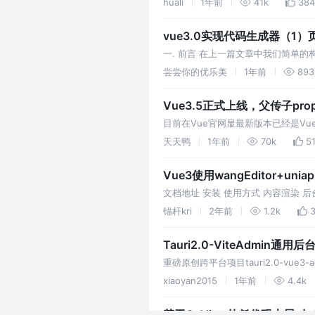
huali
1年前
41k
384
vue3.0实现代码生成器（1
一. 前言 在上一篇文章中我们简单的
步实现这个代码生成器。
尝尝你的优乐美
1年前
893
Vue3.5正式上线，父传子pr
目前在Vue官网显最新版本已经是Vu
Vue3的人必用的，所以针对性讲解。
天天鸭
1年前
70k
5
Vue3使用wangEditor+unia
文档地址 安装 使用方式 内容渲染 
rich-text渲染，类名样式无法关联.
锚杆kri
2年前
1.2k
Tauri2.0-ViteAdmin通用后
重磅原创跨平台项目tauri2.0-vue3-a
xiaoyan2015
1年前
4.4k
基于GoView的低代码大屏: