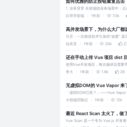
如何优雅的防止按钮重复点击
1. 业务背景 在前端的业务场景中
制）。轻则浪费服务器资源，重则业
白哥学前端
1年前
7.0k
高并发场景下，为什么大厂都选择
引言：一次推送技术引发的“血案” 某
购茅台，服务器因频繁握手耗尽CPU
仙灵灵
1年前
20k
2
还在手动上传 Vue 项目 di
使用Vue开发项目，每次编译后需要
要频繁部署的时候。
李大
1年前
1.9k
26
无虚拟DOM的 Vue Vapo
「虚拟DOM已死？」——Vue Vapor 
开了一条新赛道。如
大前端历险记
1年前
12k
最近 React Scan 太火了，做了
Vue Scan 是一个专为 Vue.
间高亮显示重新渲染的组件，使得潜