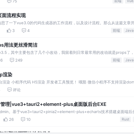
75
前端
Vue.
）页面流程实现
构思了一下vue3.0的代码生成器的工作流程，以及设计流程。那么从这篇文章
3
4
前端
ops用法更丝滑简洁
e3.5，其中主要包含了几个小改动，我留着到日常最常用的改动就是props了
16
249
前端
pp渲染
后台渲染 小程序代码 H5渲染 开发者工具预览！ 哦豁 微信小程序不支持渲染do
.. 跨端的富文本处理方案：
3
评论
台管理|vue3+tauri2+element-plus桌面版后台EXE
dmin。基于vue3+tauri2+pinia2+element-plus+echarts技术搭建桌
26
10
Rust
 如何做预览页面的性能优化