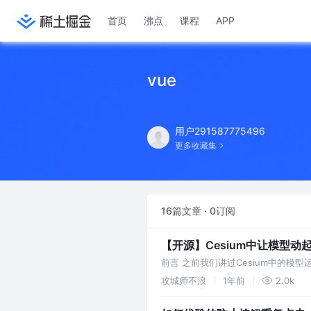
首页
沸点
课程
APP
vue
用户291587775496
更多收藏集
16篇文章 · 0订阅
【开源】Cesium中让模型动
前言 之前我们讲过Cesium中的模
动，包含视角切换、视角实时跟踪、
攻城师不浪
1年前
2.0k