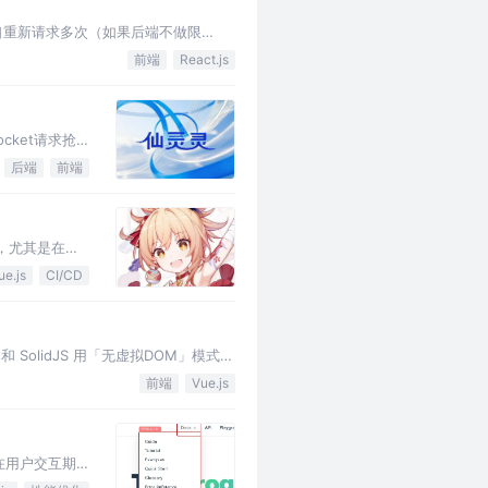
口重新请求多次（如果后端不做限
前端
React.js
cket请求抢
后端
前端
，尤其是在需
ue.js
CI/CD
 和 SolidJS 用「无虚拟DOM」模式撕
前端
Vue.js
过在用户交互期