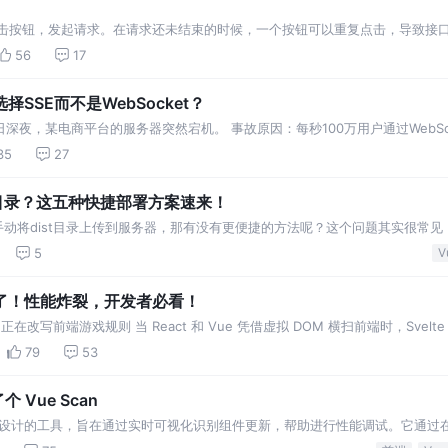
：点击按钮，发起请求。在请求还未结束的时候，一个按钮可以重复点击，导致接
务逻辑错误，尤其是入库操作。 传
56
17
SSE而不是WebSocket？
日深夜，某电商平台的服务器突然宕机。 事故原因：每秒100万用户通过WebSo
资源。 解决方案：技术团队将协议切换为
35
27
st 目录？这五种快捷部署方案速来！
手动将dist目录上传到服务器，那有没有更便捷的方法呢？这个问题其实很常见
5
V
r 来了！性能炸裂，开发者必看！
正在改写前端游戏规则 当 React 和 Vue 凭借虚拟 DOM 横扫前端时，Svelte
79
53
个 Vue Scan
js 开发者设计的工具，旨在通过实时可视化识别组件更新，帮助进行性能调试。它通
在的性能瓶颈更容易被发现。