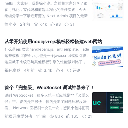
hello，大家好，我是徐小夕。之前和大家分享了很
多可视化，零代码和前端工程化的最佳实践，今天
继续分享一下最近开源的 Next-Admin 项目的最新
更新。 这次更新是1.0版本最后一次更新，也根据用
徐小夕
2年前
7.4k
93
31
从零开始使用nodejs+ejs模板轻松搭建web网站
什么是ejs 类比handlebars.js、artTemplate、jade
这些模板引擎等，ejs也是一个javascript模板引擎，
这里就不比较它与其他模板引擎的性能做对比了，
ejs语法过于朴实
褐色幽默
4年前
3.4k
4
评论
首个「完整级」WebSocket 调试神器来了！
说到 WebSocket，很多人第一反应就是**「又爱又
恨」**。爱的是它够快，恨的是出了问题压根没法
看。 Network 面板刷一次丢一次，想抓个包得把页
面刷新到怀疑人生；后端说“消息发了”，前端却
前端开发爱好者
1年前
8.1k
165
21