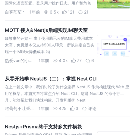
国际化语言配置、登录用户操作日志、用户和角色
权限映射、动态路由菜单、消息公告发布及前端业
白雾茫茫丶
1年前
6.5k
121
21
务功能等。
MQTT 接入&Nestjs后端实现IM聊天室
📖故事的开始～ 由于使用腾讯云的IM聊天费用成本
太高，免费版本仅支持500人聊天，所以决定自己实
现一个IM聊天降低成本 🤔️
热爱vue的小菜鸟
1年前
4.0k
77
6
从零开始学 NestJS（二）：掌握 Nest CLI
在上一篇文章中，我们讨论了为什么选择 NestJS 作为构建现代 Web 应
用的框架。本篇文章将重点介绍 Nest CLI，这是 NestJS 的命令行工
具，能够帮助我们快速构建、开发和维护 Nest
吃葡萄不吐番茄皮
1年前
425
3
评论
Nestjs+Prisma终于支持多文件模块
Prisma 是最为流行的 ORM, 目前 Prisma 的模型已