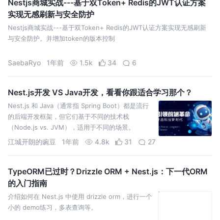
Nestjs商城实战---基于双Token+ Redis的JWT认证方案
实现无感刷新与安全防护
Nestjs商城实战---基于双Token+ Redis的JWT认证方案实现无感刷新
与安全防护。并增加token的版本控制
SaebaRyo
1年前
1.5k
34
6
Nest.js开发 VS Java开发，看看你跟适合学习那个？
Nest.js 和 Java（通常指 Spring Boot）都是流行
的后端开发框架，但它们基于不同的技术栈
（Node.js vs. JVM），适用于不同的场景。
江城开朗的豌豆
1年前
4.8k
31
27
TypeORM已过时？Drizzle ORM + Nest.js：下一代ORM
的入门指南
介绍如何在 Nest.js 中使用 drizzle orm，进行一个
小的 demo练习，多表查询等。