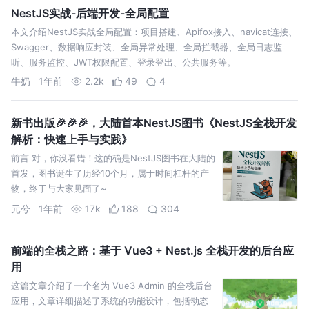
NestJS实战-后端开发-全局配置
本文介绍NestJS实战全局配置：项目搭建、Apifox接入、navicat连接、
Swagger、数据响应封装、全局异常处理、全局拦截器、全局日志监
听、服务监控、JWT权限配置、登录登出、公共服务等。
牛奶
1年前
2.2k
49
4
新书出版🎉🎉🎉，大陆首本NestJS图书《NestJS全栈开发
解析：快速上手与实践》
前言 对，你没看错！这的确是NestJS图书在大陆的
首发，图书诞生了历经10个月，属于时间杠杆的产
物，终于与大家见面了~
元兮
1年前
17k
188
304
前端的全栈之路：基于 Vue3 + Nest.js 全栈开发的后台应
用
这篇文章介绍了一个名为 Vue3 Admin 的全栈后台
应用，文章详细描述了系统的功能设计，包括动态