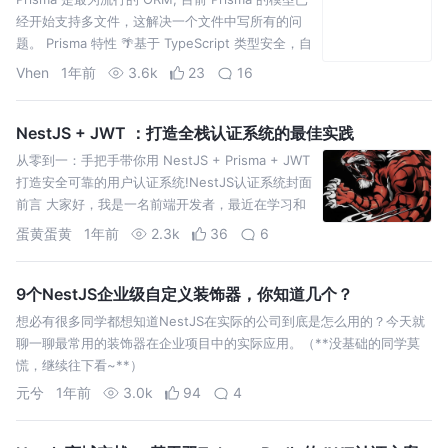
经开始支持多文件，这解决一个文件中写所有的问
题。 Prisma 特性 🌴基于 TypeScript 类型安全，自
动生成操作数据 API
Vhen
1年前
3.6k
23
16
NestJS + JWT ：打造全栈认证系统的最佳实践
从零到一：手把手带你用 NestJS + Prisma + JWT
打造安全可靠的用户认证系统!NestJS认证系统封面
前言 大家好，我是一名前端开发者，最近在学习和
实践后端开发，用 NestJS
蛋黄蛋黄
1年前
2.3k
36
6
9个NestJS企业级自定义装饰器，你知道几个？
想必有很多同学都想知道NestJS在实际的公司到底是怎么用的？今天就
聊一聊最常用的装饰器在企业项目中的实际应用。（**没基础的同学莫
慌，继续往下看~**）
元兮
1年前
3.0k
94
4