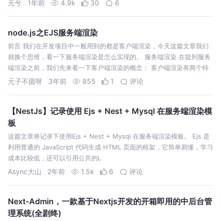
元兮
1年前
4.9k
30
6
node.js之EJS服务端渲染
前言 我们在开发项目中一般用到的都是客户端渲染，今天这篇文章我们
就换个思维，看一下服务端渲染是怎么实现的。 服务端渲染 在提到服务
端渲染之前，我们先来看一下客户端渲染的概念： 客户端渲染有两个特
点：
元子不圆呀
3年前
855
1
评论
【NestJs】记录使用 Ejs + Nest + Mysql 在服务端渲染模
板
这篇文章将记录下使用Ejs + Nest + Mysql 在服务端渲染模板。 Ejs 是
利用普通的 JavaScript 代码生成 HTML 页面的框架，它简单易懂，学习
成本比较低，还可以引用公共的L
Async大山
2年前
1.5k
6
评论
Next-Admin，一款基于Nextjs开发的开箱即用的中后台管
理系统(全剧终)