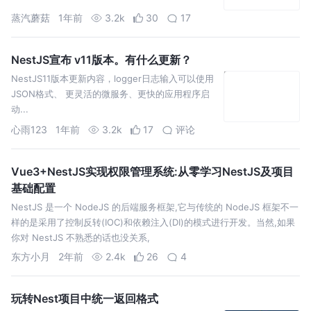
蒸汽蘑菇
1年前
3.2k
30
17
NestJS宣布 v11版本。有什么更新？
NestJS11版本更新内容，logger日志输入可以使用
JSON格式、 更灵活的微服务、更快的应用程序启
动...
心雨123
1年前
3.2k
17
评论
Vue3+NestJS实现权限管理系统:从零学习NestJS及项目
基础配置
NestJS 是一个 NodeJS 的后端服务框架,它与传统的 NodeJS 框架不一
样的是采用了控制反转(IOC)和依赖注入(DI)的模式进行开发。当然,如果
你对 NestJS 不熟悉的话也没关系,
东方小月
2年前
2.4k
26
4
玩转Nest项目中统一返回格式