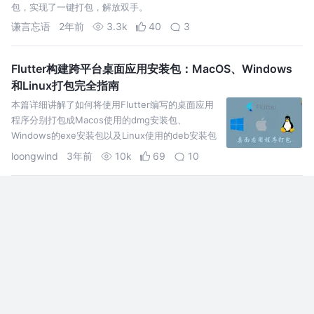
包，实现了一键打包，解放双手。
谦言忘语
2年前
3.3k
40
3
Flutter构建跨平台桌面应用安装包：MacOS、Windows
和Linux打包完全指南
本篇详细讲解了如何将使用Flutter编写的桌面应用
程序分别打包成Macos使用的dmg安装包、
Windows的exe安装包以及Linux使用的deb安装包
方便用户在不同平台进行安装使用
loongwind
3年前
10k
69
10
28个顶级的React UI组件库，请查收！
虽然从数字来看，React 的使用率仍不及 Angular，但它在 Stack
overflow 的 2017 年度用户最喜爱组件库评选中拿下了榜首位置：
React 的优势很多：虚拟 DOM、声明性描述用户界面及界面状态建模能
力、对于熟练 Javascript 开发者来说较低…
清蒸不是水煮
8年前
21k
96
2
原来 TinyVue 组件库跨框架（Vue2、Vue3、React、Sol