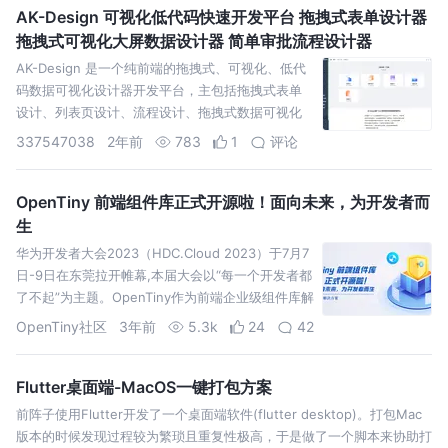
AK-Design 可视化低代码快速开发平台 拖拽式表单设计器
拖拽式可视化大屏数据设计器 简单审批流程设计器
AK-Design 是一个纯前端的拖拽式、可视化、低代
码数据可视化设计器开发平台，主包括拖拽式表单
设计、列表页设计、流程设计、拖拽式数据可视化
大屏设计、数据统计设计。 拖拽式表单设计器 提供
337547038
2年前
783
1
评论
了拖拽式表
OpenTiny 前端组件库正式开源啦！面向未来，为开发者而
生
华为开发者大会2023（HDC.Cloud 2023）于7月7
日-9日在东莞拉开帷幕,本届大会以“每一个开发者都
了不起”为主题。OpenTiny作为前端企业级组件库解
决方案，在本次大会上正式进行发布。
OpenTiny社区
3年前
5.3k
24
42
Flutter桌面端-MacOS一键打包方案
前阵子使用Flutter开发了一个桌面端软件(flutter desktop)。打包Mac
版本的时候发现过程较为繁琐且重复性极高，于是做了一个脚本来协助打